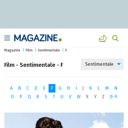
Magazine
Film
Sentimentale
F
Film - Sentimentale - F
Sentimentale
A
B
C
D
E
F
G
H
I
J
K
L
M
N
O
P
Q
R
S
T
U
V
W
X
Y
Z
0-9