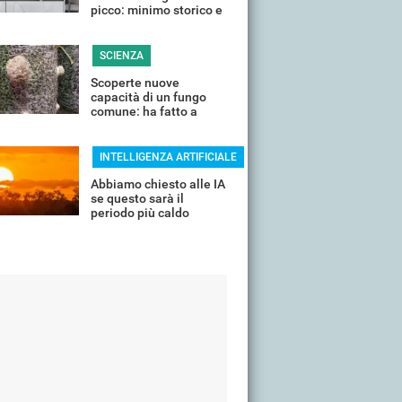
picco: minimo storico e
sconti all'80%
SCIENZA
Scoperte nuove
capacità di un fungo
comune: ha fatto a
pezzi una plastica
quasi indistruttibile
INTELLIGENZA ARTIFICIALE
Abbiamo chiesto alle IA
se questo sarà il
periodo più caldo
dell'anno o non siamo
ancora salvi