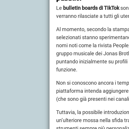
Le
bulletin boards di TikTok
sono
verranno rilasciate a tutti gli ute
Al momento, secondo la stampa d
selezionati stanno sperimentan
nomi noti come la rivista People, 
gruppo musicale dei Jonas Brot
puntando inizialmente su profili a
funzione.
Non si conoscono ancora i tempi 
piattaforma intenda aggiungere 
(che sono già presenti nei canal
Tuttavia, la possibile introduz
un’ulteriore mossa nella sfida tr
strumenti sempre più personaliz