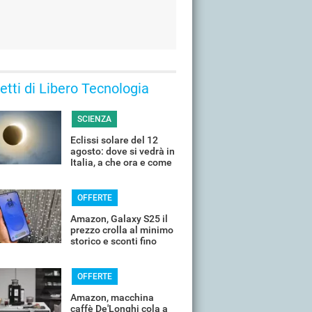
 letti di Libero Tecnologia
SCIENZA
Eclissi solare del 12
agosto: dove si vedrà in
Italia, a che ora e come
guardarla senza rischi
OFFERTE
Amazon, Galaxy S25 il
prezzo crolla al minimo
storico e sconti fino
all'85%
OFFERTE
Amazon, macchina
caffè De'Longhi cola a