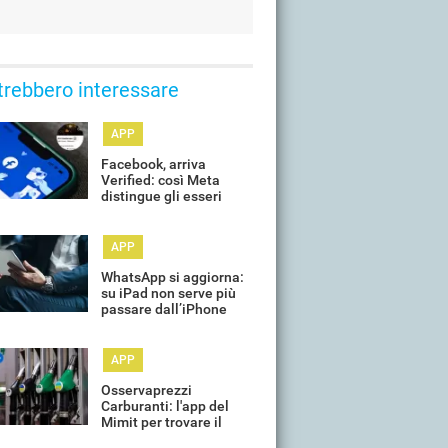
trebbero interessare
APP
Facebook, arriva
Verified: così Meta
distingue gli esseri
umani (e contrasta i
profili AI)
APP
WhatsApp si aggiorna:
su iPad non serve più
passare dall’iPhone
APP
Osservaprezzi
Carburanti: l'app del
Mimit per trovare il
meno caro funziona?