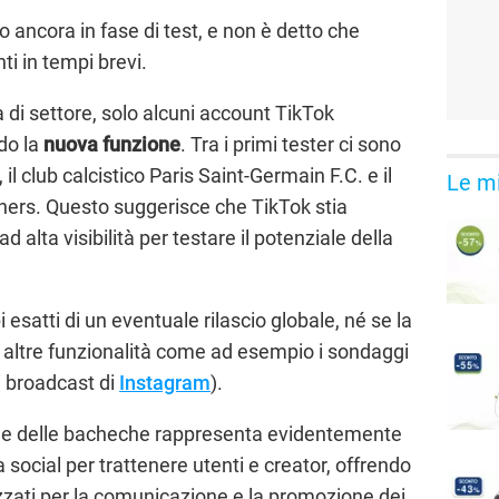
 ancora in fase di test, e non è detto che
nti in tempi brevi.
i settore, solo alcuni account TikTok
do la
nuova funzione
. Tra i primi tester ci sono
il club calcistico Paris Saint-Germain F.C. e il
Le mi
hers. Questo suggerisce che TikTok stia
d alta visibilità per testare il potenziale della
esatti di un eventuale rilascio globale, né se la
altre funzionalità come ad esempio i sondaggi
i broadcast di
Instagram
).
ione delle bacheche rappresenta evidentemente
a social per trattenere utenti e creator, offrendo
zati per la comunicazione e la promozione dei