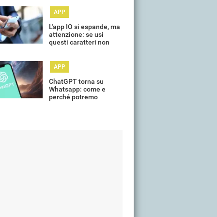
APP
L'app IO si espande, ma
attenzione: se usi
questi caratteri non
puoi caricare la patente
APP
ChatGPT torna su
Whatsapp: come e
perché potremo
utilizzarlo?