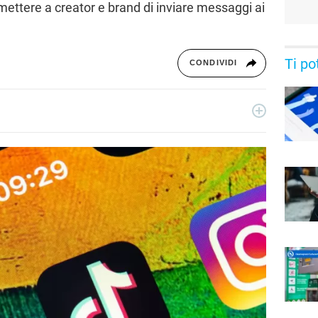
mettere a creator e brand di inviare messaggi ai
Ti po
CONDIVIDI
essionista e collabora con testate nazionali, online e
ive di serie tv, film e spettacolo.