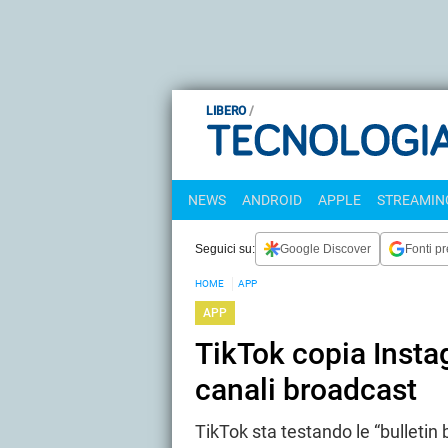
LIBERO
NEWS
ANDROID
APPLE
STREAMING
Seguici su:
Google Discover
Fonti pr
HOME
APP
APP
TikTok copia Instag
canali broadcast
TikTok sta testando le “bulletin 