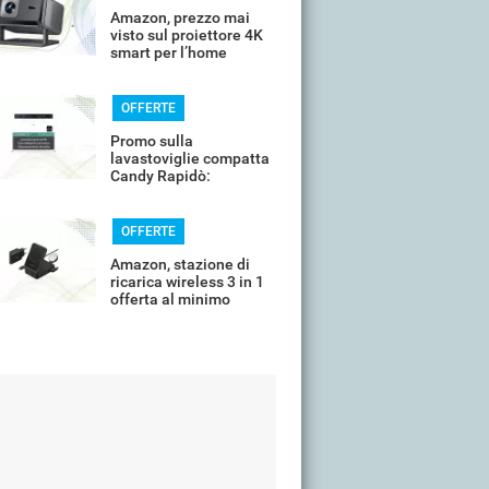
Amazon, prezzo mai
visto sul proiettore 4K
smart per l’home
cinema
OFFERTE
Promo sulla
lavastoviglie compatta
Candy Rapidò:
risparmio imperdibile
OFFERTE
Amazon, stazione di
ricarica wireless 3 in 1
offerta al minimo
storico