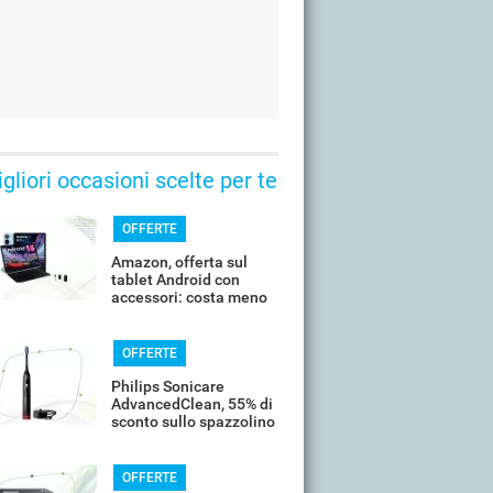
gliori occasioni scelte per te
OFFERTE
Amazon, offerta sul
tablet Android con
accessori: costa meno
di 100€
OFFERTE
Philips Sonicare
AdvancedClean, 55% di
sconto sullo spazzolino
smart
OFFERTE