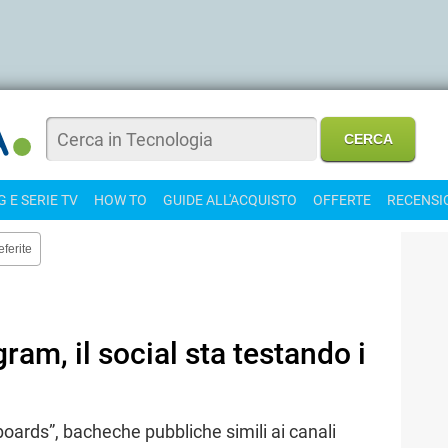
 E SERIE TV
HOW TO
GUIDE ALL'ACQUISTO
OFFERTE
RECENSI
eferite
ram, il social sta testando i
boards”, bacheche pubbliche simili ai canali