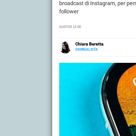
broadcast di Instagram, per per
follower
01/07/25 12:00
Chiara Beretta
GIORNALISTA
LINKEDIN
Chiara Beretta è giornalista prof
cartacee. Su Libero Tecnologia scr