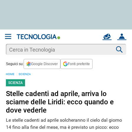
REGISTRATI
MAIL
ACCOUNT
Apri una nuova
MAIL
Cer
Seguici su:
Google Discover
Fonti preferite
AIUTO
HOME
SCIENZA
SCIENZA
Stelle cadenti ad aprile, arriva lo
sciame delle Liridi: ecco quando e
dove vederle
Le stelle cadenti ad aprile solcheranno il cielo dal giorno
14 fino alla fine del mese, ma è previsto un picco: ecco