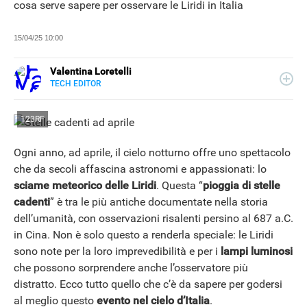
cosa serve sapere per osservare le Liridi in Italia
15/04/25 10:00
Valentina Loretelli
TECH EDITOR
E-
Web content writer e curiosa ricercatrice di notizie, ha
MAIL
collaborato con blog e siti news a tema tech, per Libero
SITO
123RF
Tecnologia si occupa della sezione Scienza Pop. La sua
passione più grande? La fotografia.
Ogni anno, ad aprile, il cielo notturno offre uno spettacolo
che da secoli affascina astronomi e appassionati: lo
sciame meteorico delle Liridi
. Questa “
pioggia di stelle
cadenti
” è tra le più antiche documentate nella storia
dell’umanità, con osservazioni risalenti persino al 687 a.C.
in Cina. Non è solo questo a renderla speciale: le Liridi
sono note per la loro imprevedibilità e per i
lampi luminosi
che possono sorprendere anche l’osservatore più
distratto. Ecco tutto quello che c’è da sapere per godersi
al meglio questo
evento nel cielo d’Italia
.