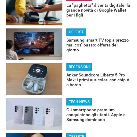
La "paghetta" diventa digitale: la
grande novità di Google Wallet
per i figli
OFFERTE
Samsung, smart TV top a prezzo
mai così basso: offerta del
giorno
RECENSIONI
Anker Soundcore Liberty 5 Pro
Max: i primi auricolari con chip AI
a bordo
TECH NEWS
Gli smartphone premium
conquistano gli utenti: Apple e
Samsung dominano
OFFERTE