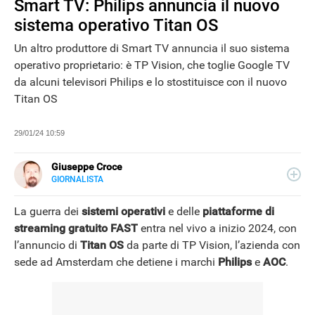
Smart TV: Philips annuncia il nuovo
sistema operativo Titan OS
Un altro produttore di Smart TV annuncia il suo sistema
operativo proprietario: è TP Vision, che toglie Google TV
da alcuni televisori Philips e lo stostituisce con il nuovo
Titan OS
29/01/24 10:59
Giuseppe Croce
GIORNALISTA
LINKEDIN
Peppe Croce, giornalista dal 2008, si occupa di device
elettronici e nuove tecnologie applicate al mondo
La guerra dei
sistemi operativi
e delle
piattaforme di
automotive. È entrato in Libero Tecnologia nel 2018.
streaming gratuito FAST
entra nel vivo a inizio 2024, con
l’annuncio di
Titan OS
da parte di TP Vision, l’azienda con
sede ad Amsterdam che detiene i marchi
Philips
e
AOC
.
NEWS