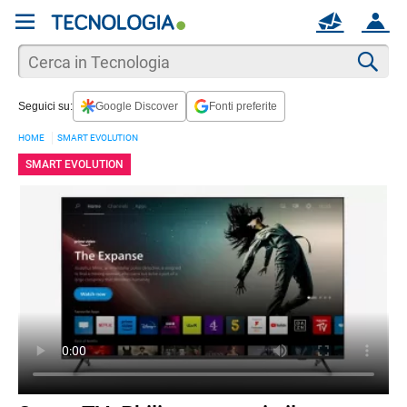
REGISTRATI
MAIL
ACCOUNT
Apri una nuova
MAIL
Cer
Seguici su:
Google Discover
Fonti preferite
AIUTO
HOME
SMART EVOLUTION
SMART EVOLUTION