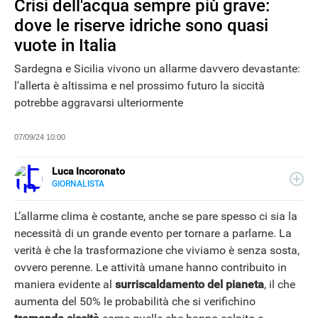
Crisi dell'acqua sempre più grave:
dove le riserve idriche sono quasi
vuote in Italia
Sardegna e Sicilia vivono un allarme davvero devastante:
l'allerta è altissima e nel prossimo futuro la siccità
potrebbe aggravarsi ulteriormente
07/09/24 10:00
Luca Incoronato
GIORNALISTA
E-
Giornalista pubblicista ed esperto copywriter, ho
MAIL
accumulato esperienze in TV, redazioni giornalistiche
L’allarme clima è costante, anche se pare spesso ci sia la
LINKEDIN
fisiche e online, così come in TV, come autore, giornalista
necessità di un grande evento per tornare a parlarne. La
e copywriter. Per Libero Tecnologia scrivo nella sezione
NEWS
verità è che la trasformazione che viviamo è senza sosta,
Scienza.
ovvero perenne. Le attività umane hanno contribuito in
maniera evidente al
surriscaldamento del pianeta
, il che
aumenta del 50% le probabilità che si verifichino