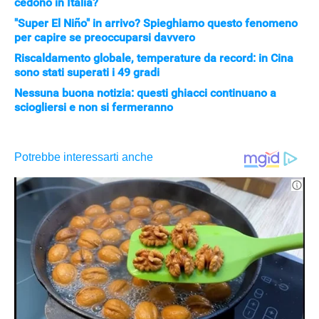
cedono in Italia?
"Super El Niño" in arrivo? Spieghiamo questo fenomeno
per capire se preoccuparsi davvero
Riscaldamento globale, temperature da record: in Cina
sono stati superati i 49 gradi
Nessuna buona notizia: questi ghiacci continuano a
APPLE
sciogliersi e non si fermeranno