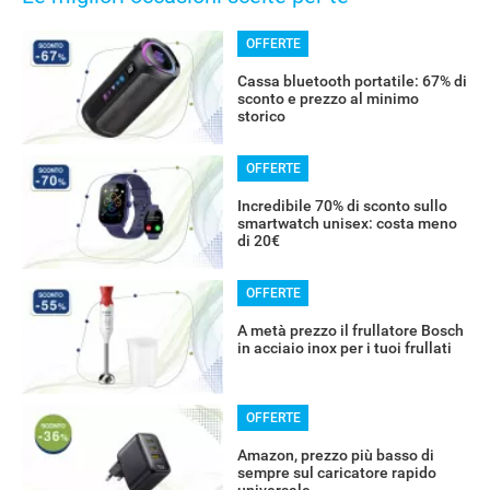
OFFERTE
Cassa bluetooth portatile: 67% di
sconto e prezzo al minimo
storico
OFFERTE
Incredibile 70% di sconto sullo
smartwatch unisex: costa meno
di 20€
OFFERTE
A metà prezzo il frullatore Bosch
in acciaio inox per i tuoi frullati
OFFERTE
Amazon, prezzo più basso di
sempre sul caricatore rapido
universale