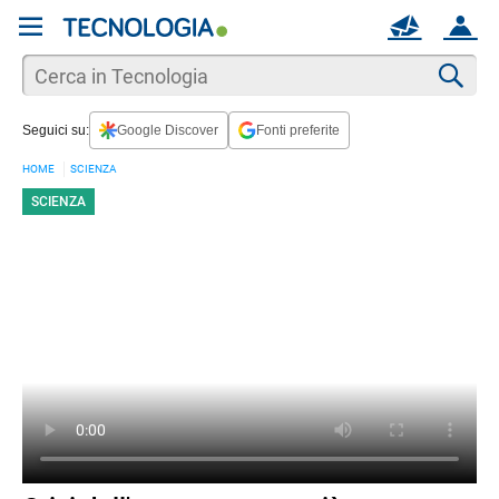
REGISTRATI
MAIL
ACCOUNT
Apri una nuova
MAIL
Cer
Seguici su:
Google Discover
Fonti preferite
AIUTO
HOME
SCIENZA
SCIENZA