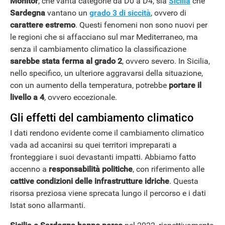
Monitor
, che vanta categorie da D0 a D4, sia
Sicilia
che
ANDROID
Sardegna
vantano un
grado 3 di siccità
, ovvero di
carattere estremo
. Questi fenomeni non sono nuovi per
le regioni che si affacciano sul mar Mediterraneo, ma
senza il cambiamento climatico la classificazione
sarebbe stata ferma al grado 2
, ovvero severo. In Sicilia,
nello specifico, un ulteriore aggravarsi della situazione,
con un aumento della temperatura, potrebbe
portare il
livello a 4
, ovvero eccezionale.
Gli effetti del cambiamento climatico
I dati rendono evidente come il cambiamento climatico
vada ad accanirsi su quei territori impreparati a
fronteggiare i suoi devastanti impatti. Abbiamo fatto
accenno a
responsabilità
politiche
, con riferimento alle
cattive condizioni delle infrastrutture idriche
. Questa
risorsa preziosa viene sprecata lungo il percorso e i dati
Istat sono allarmanti.