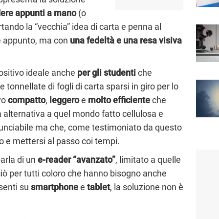
ere appunti a mano
(o
rtando la “vecchia” idea di carta e penna al
ale appunto, ma con
una fedeltà e una resa visiva
ositivo ideale anche
per gli studenti
che
tonnellate di fogli di carta sparsi in giro per lo
ivo
compatto
,
leggero
e
molto
efficiente
che
a alternativa a quel mondo fatto cellulosa e
rinunciabile ma che, come testimoniato da questo
 e mettersi al passo coi tempi.
parla di un
e-reader “avanzato”
, limitato a quelle
ciò per tutti coloro che hanno bisogno anche
senti su
smartphone
e
tablet
, la soluzione non è