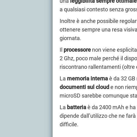
una
leggibilità sempre ottimale
a qualsiasi contesto senza gross
Inoltre è anche possibile regola
ottenere sempre una resa visiva
giornata.
Il
processore
non viene esplicitat
2 Ghz, poco male perché il dispo
riscontrano rallentamenti (oltre
La
memoria interna
è da 32 GB 
documenti sul cloud
e non riempi
microSD sarebbe comunque stat
La
batteria
è da 2400 mAh e ha 
dipende dall’utilizzo che ne far
difficile.