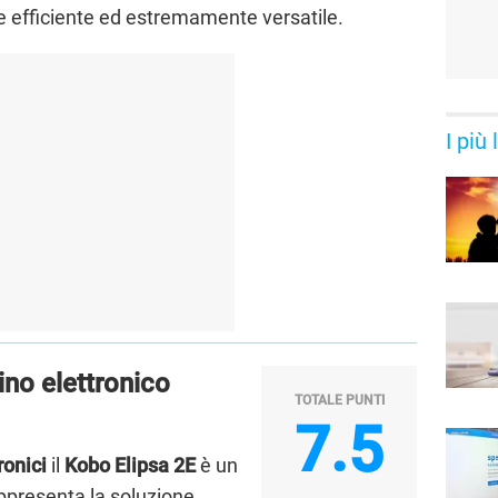
le efficiente ed estremamente versatile.
I più
ino elettronico
TOTALE PUNTI
7.5
ronici
il
Kobo Elipsa 2E
è un
appresenta la soluzione