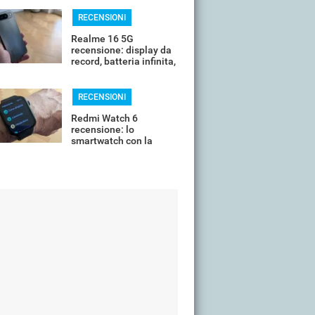
Darkrai-ex, Morpeko-ex
una sorpresa
RECENSIONI
Realme 16 5G
recensione: display da
record, batteria infinita,
prezzo onesto
RECENSIONI
Redmi Watch 6
recensione: lo
smartwatch con la
batteria che non si
scarica mai