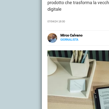
prodotto che trasforma la vecch
digitale
07/04/24 18:00
Mirco Calvano
GIORNALISTA
LINKEDIN
Attivo nel mondo dell’editoria sin
carta stampata occupandosi di mu