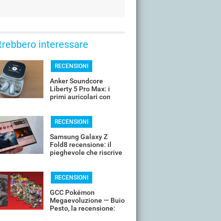
trebbero interessare
RECENSIONI
Anker Soundcore
Liberty 5 Pro Max: i
primi auricolari con
chip AI a bordo
RECENSIONI
Samsung Galaxy Z
Fold8 recensione: il
pieghevole che riscrive
le regole del formato
RECENSIONI
GCC Pokémon
Megaevoluzione — Buio
Pesto, la recensione:
inarrestabile Mega