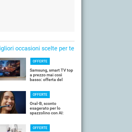
gliori occasioni scelte per te
OFFERTE
Samsung, smart TV top
a prezzo mai così
basso: offerta del
giorno
OFFERTE
Oral-B, sconto
esagerato per lo
spazzolino con AI:
costa pochissimo
OFFERTE