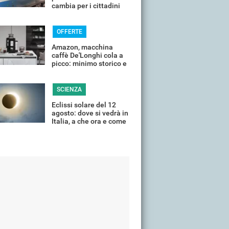
cambia per i cittadini
OFFERTE
Amazon, macchina
caffè De'Longhi cola a
picco: minimo storico e
sconti all'80%
SCIENZA
Eclissi solare del 12
agosto: dove si vedrà in
Italia, a che ora e come
guardarla senza rischi