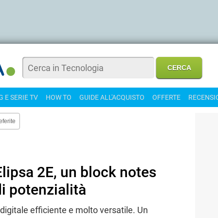
 E SERIE TV
HOW TO
GUIDE ALL'ACQUISTO
OFFERTE
RECENSI
eferite
ipsa 2E, un block notes
i potenzialità
igitale efficiente e molto versatile. Un