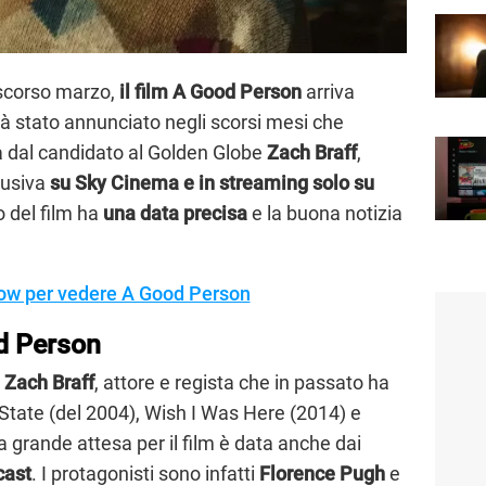
o scorso marzo,
il film A Good Person
arriva
già stato annunciato negli scorsi mesi che
etta dal candidato al Golden Globe
Zach Braff
,
lusiva
su Sky Cinema e in streaming solo su
o del film ha
una data precisa
e la buona notizia
ow per vedere A Good Person
od Person
i
Zach Braff
, attore e regista che in passato ha
 State (del 2004), Wish I Was Here (2014) e
a grande attesa per il film è data anche dai
cast
. I protagonisti sono infatti
Florence Pugh
e