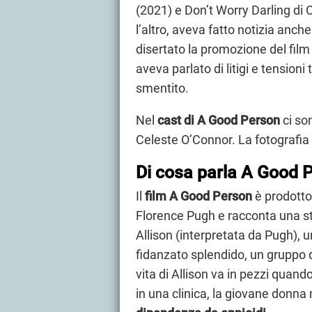
(2021) e Don’t Worry Darling di O
l’altro, aveva fatto notizia anc
disertato la promozione del fil
aveva parlato di litigi e tensioni
smentito.
Nel
cast di A Good Person
ci so
Celeste O’Connor. La fotografia
Di cosa parla A Good 
Il
film A Good Person
è prodotto 
Florence Pugh e racconta una sto
Allison (interpretata da Pugh), 
fidanzato splendido, un gruppo d
vita di Allison va in pezzi quand
in una clinica, la giovane donna 