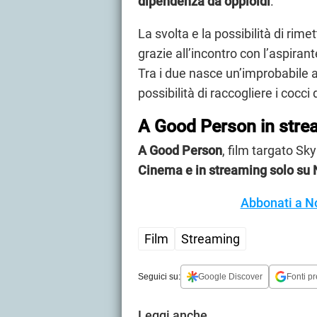
dipendenza da oppioidi
.
La svolta e la possibilità di rimet
grazie all’incontro con l’aspiran
Tra i due nasce un’improbabile a
possibilità di raccogliere i cocc
A Good Person in stre
A Good Person
, film targato Sky
Cinema e in streaming solo s
Abbonati a N
Film
Streaming
Seguici su:
Google Discover
Fonti pr
Leggi anche