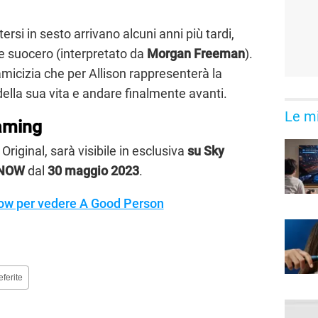
tersi in sesto arrivano alcuni anni più tardi,
te suocero (interpretato da
Morgan Freeman
).
micizia che per Allison rappresenterà la
i della sua vita e andare finalmente avanti.
Le mi
aming
 Original, sarà visibile in esclusiva
su Sky
u NOW
dal
30 maggio 2023
.
ow per vedere A Good Person
eferite