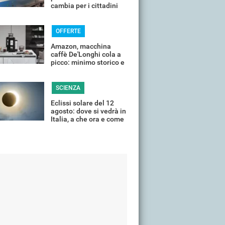
cambia per i cittadini
OFFERTE
Amazon, macchina
caffè De'Longhi cola a
picco: minimo storico e
sconti all'80%
SCIENZA
Eclissi solare del 12
agosto: dove si vedrà in
Italia, a che ora e come
guardarla senza rischi