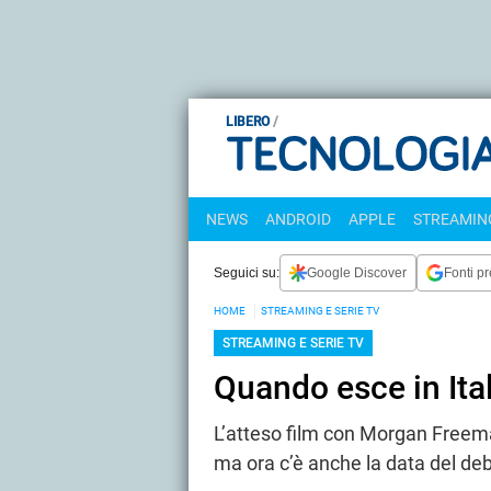
LIBERO
NEWS
ANDROID
APPLE
STREAMING
Seguici su:
Google Discover
Fonti pr
HOME
STREAMING E SERIE TV
STREAMING E SERIE TV
Quando esce in Ita
L’atteso film con Morgan Freeman
ma ora c’è anche la data del deb