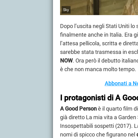
Sky
Dopo l’uscita negli Stati Uniti l
finalmente anche in Italia. Era 
l’attesa pellicola, scritta e dir
sarebbe stata trasmessa in esc
NOW
. Ora però il debutto italian
è che non manca molto tempo.
Abbonati a N
I protagonisti di A Go
A Good Person
è il quarto film d
già diretto La mia vita a Garden
Insospettabili sospetti (2017). L
nomi di spicco che figurano nel