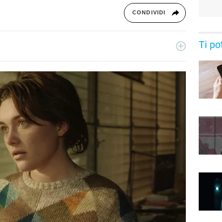
CONDIVIDI
Ti po
essionista e collabora con testate nazionali, online e
ive di serie tv, film e spettacolo.