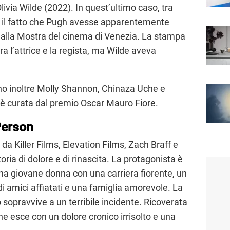
livia Wilde (2022). In quest’ultimo caso, tra
he il fatto che Pugh avesse apparentemente
m alla Mostra del cinema di Venezia. La stampa
 tra l’attrice e la regista, ma Wilde aveva
no inoltre Molly Shannon, Chinaza Uche e
 è curata dal premio Oscar Mauro Fiore.
Person
da Killer Films, Elevation Films, Zach Braff e
ria di dolore e di rinascita. La protagonista è
una giovane donna con una carriera fiorente, un
i amici affiatati e una famiglia amorevole. La
o sopravvive a un terribile incidente. Ricoverata
ne esce con un dolore cronico irrisolto e una