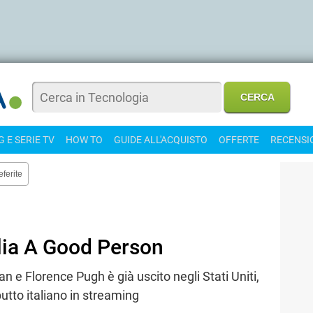
 E SERIE TV
HOW TO
GUIDE ALL'ACQUISTO
OFFERTE
RECENSI
eferite
lia A Good Person
 e Florence Pugh è già uscito negli Stati Uniti,
utto italiano in streaming