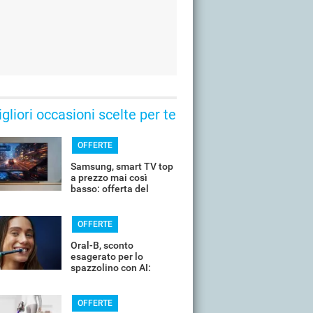
gliori occasioni scelte per te
OFFERTE
Samsung, smart TV top
a prezzo mai così
basso: offerta del
giorno
OFFERTE
Oral-B, sconto
esagerato per lo
spazzolino con AI:
costa pochissimo
OFFERTE