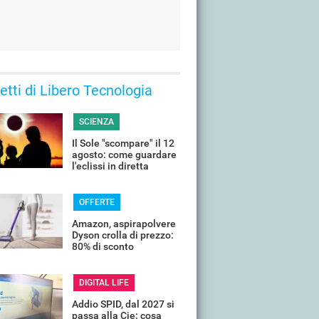
 letti di Libero Tecnologia
SCIENZA
Il Sole "scompare" il 12
agosto: come guardare
l'eclissi in diretta
streaming dall'Italia
OFFERTE
Amazon, aspirapolvere
Dyson crolla di prezzo:
80% di sconto
DIGITAL LIFE
Addio SPID, dal 2027 si
passa alla Cie: cosa