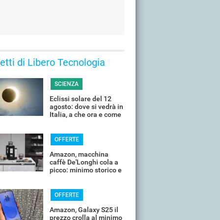
 letti di Libero Tecnologia
SCIENZA
Eclissi solare del 12
agosto: dove si vedrà in
Italia, a che ora e come
guardarla senza rischi
OFFERTE
Amazon, macchina
caffè De'Longhi cola a
picco: minimo storico e
sconti all'80%
OFFERTE
Amazon, Galaxy S25 il
prezzo crolla al minimo