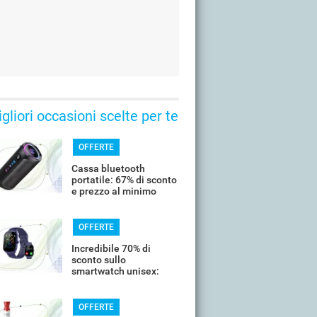
gliori occasioni scelte per te
OFFERTE
Cassa bluetooth
portatile: 67% di sconto
e prezzo al minimo
storico
OFFERTE
Incredibile 70% di
sconto sullo
smartwatch unisex:
costa meno di 20€
OFFERTE