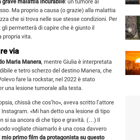
 grave malattia incurabile
: un tumore al
osso. Ma proprio a causa (o grazie) alla malattia
zza che si trova nelle sue stesse condizioni. Per
: gli permetterà di capire che è giunto il
propria vita.
re via
do Maria Manera
, mentre Giulia è interpretata
edibile e tetro scherzo del destino Manera, che
olevo fare la rockstar, nel 2022 è stato
er una lesione tumorale alla testa.
psia, chissà che cos’ho», aveva scritto l’attore
u Instagram. «Mi han detto una lesione di tipo
si sa ancora di che tipo e gravità. (…) Il
i modo vogliate chiamarlo è una cosa davvero
il mio primo film da protagonista su questo