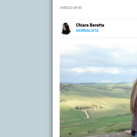
24/05/23 08:00
Chiara Beretta
GIORNALISTA
LINKEDIN
Chiara Beretta è giornalista prof
cartacee. Su Libero Tecnologia scr