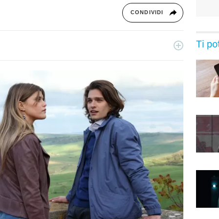
CONDIVIDI
Ti po
essionista e collabora con testate nazionali, online e
ive di serie tv, film e spettacolo.