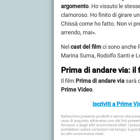
argomento
. Ho vissuto le stess
clamoroso. Ho finito di girare 
Chissà come ho fatto. Non vi pre
arrendo, mai».
Nel
cast del film
ci sono anche P
Marina Suma, Rodolfo Santi e Lo
Prima di andare via: il
Il film
Prima di andare via
sarà d
Prime Video
.
Iscriviti a Prime V
Italiaonline presenta prodotti e servizi che po
caso di acquisto attraverso uno dei link presen
Amazon o dagli altri e-commerce citati. I prezzi
potrebbero subire variazioni nel tempo: è quin
su altri e-commerce citati.