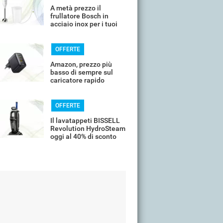
A metà prezzo il
frullatore Bosch in
acciaio inox per i tuoi
frullati
OFFERTE
Amazon, prezzo più
basso di sempre sul
caricatore rapido
universale
OFFERTE
Il lavatappeti BISSELL
Revolution HydroSteam
oggi al 40% di sconto