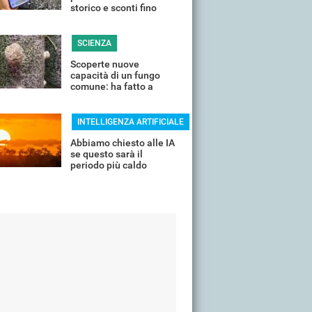
storico e sconti fino
all'85%
SCIENZA
Scoperte nuove
capacità di un fungo
comune: ha fatto a
pezzi una plastica
quasi indistruttibile
INTELLIGENZA ARTIFICIALE
Abbiamo chiesto alle IA
se questo sarà il
periodo più caldo
dell'anno o non siamo
ancora salvi