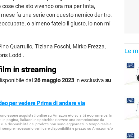
e cose che sto vivendo ora ma per finta,
un mese fa una serie con questo nemico dentro.
occupate, o almeno fatelo il giusto, io non mi
ino Quartullo, Tiziana Foschi, Mirko Frezza,
Le mi
ris Loddi.
 film in streaming
isponibile dal
26 maggio 2023
in esclusiva
su
ideo per vedere Prima di andare via
ssono essere acquistati online su Amazon e/o su altri e-commerce. In
ti in pagina, Italiaonline potrebbe ricevere una commissione da
 e la disponibilità dei prodotti non sono aggiornati in tempo reale e
di sempre necessario verificare disponibilità e prezzo su Amazon e/o