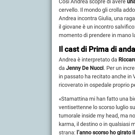
Così Andrea scopre di avere
una
cervello. Il mondo gli crolla add
Andrea incontra Giulia, una raga
il giovane è un incontro salvifico
momento di prendere in mano la 
Il cast di Prima di anda
Andrea è interpretato da
Riccar
da
Jenny De Nucci
. Per un incr
in passato ha recitato anche in V
ricoverato in ospedale proprio p
«Stamattina mi han fatto una bio
ventisettenne lo scorso luglio s
tumorale inside my head, ma non 
karma, il destino o in qualsias
strana:
l’anno scorso ho girato 