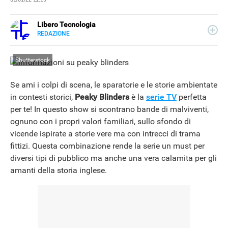
Libero Tecnologia
REDAZIONE
E-
Libero Tecnologia si occupa di tecnologia a 360°: novità e
MAIL
tendenze dal mondo tech, approfondimenti, guide e
Shutterstock
tutorial, per un pubblico di principianti e di esperti, di
utenti privati, di PMI e professionisti. Qui trovate i nostri
articoli sul mondo Android e Apple, app e social, audio e
Se ami i colpi di scena, le sparatorie e le storie ambientate
video, smartphone e wearable, domotica e gadget.
in contesti storici,
Peaky Blinders
è la
serie TV
perfetta
per te! In questo show si scontrano bande di malviventi,
ognuno con i propri valori familiari, sullo sfondo di
vicende ispirate a storie vere ma con intrecci di trama
fittizi. Questa combinazione rende la serie un must per
diversi tipi di pubblico ma anche una vera calamita per gli
amanti della storia inglese.