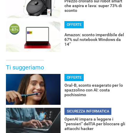
Prezzo crollato sul robot smart
che aspira e lava: super 73% di
sconto
OFFERTE
Amazon: sconto imperdibile del
67% sul notebook Windows da
14’’
Ti suggeriamo
OFFERTE
Oral-B, sconto esagerato per lo
spazzolino con AI: costa
pochissimo
SICUREZZA INFORMATICA
OpenAI impara a leggere i
"pensieri" dell'IA per bloccare gli
Libero Tecnologia è un prodotto Italiaonline
attacchi hacker