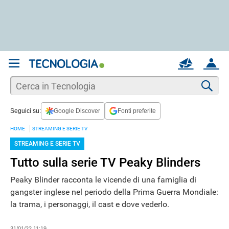
REGISTRATI
MAIL
ACCOUNT
Apri una nuova
MAIL
Cer
Seguici su:
Google Discover
Fonti preferite
AIUTO
HOME
STREAMING E SERIE TV
STREAMING E SERIE TV
Tutto sulla serie TV Peaky Blinders
Peaky Blinder racconta le vicende di una famiglia di
gangster inglese nel periodo della Prima Guerra Mondiale:
la trama, i personaggi, il cast e dove vederlo.
31/01/22 11:19