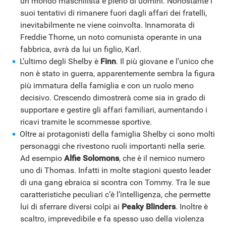
un mondo maschilista e pieno di uomini. Nonostante i
suoi tentativi di rimanere fuori dagli affari dei fratelli,
inevitabilmente ne viene coinvolta. Innamorata di
APPLE
Freddie Thorne, un noto comunista operante in una
fabbrica, avrà da lui un figlio, Karl.
L’ultimo degli Shelby è
Finn
. Il più giovane e l’unico che
non è stato in guerra, apparentemente sembra la figura
più immatura della famiglia e con un ruolo meno
decisivo. Crescendo dimostrerà come sia in grado di
supportare e gestire gli affari familiari, aumentando i
ricavi tramite le scommesse sportive.
Oltre ai protagonisti della famiglia Shelby ci sono molti
personaggi che rivestono ruoli importanti nella serie.
Ad esempio
Alfie Solomons
, che è il nemico numero
uno di Thomas. Infatti in molte stagioni questo leader
di una gang ebraica si scontra con Tommy. Tra le sue
caratteristiche peculiari c’è l’intelligenza, che permette
lui di sferrare diversi colpi ai
Peaky Blinders
. Inoltre è
scaltro, imprevedibile e fa spesso uso della violenza