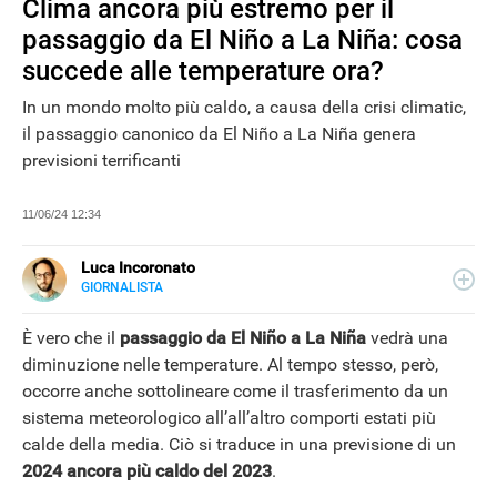
Clima ancora più estremo per il
passaggio da El Niño a La Niña: cosa
succede alle temperature ora?
In un mondo molto più caldo, a causa della crisi climatic,
il passaggio canonico da El Niño a La Niña genera
previsioni terrificanti
11/06/24 12:34
Luca Incoronato
GIORNALISTA
E-
Giornalista pubblicista ed esperto copywriter, ho
MAIL
accumulato esperienze in TV, redazioni giornalistiche
È vero che il
passaggio da El Niño a La Niña
vedrà una
LINKEDIN
fisiche e online, così come in TV, come autore, giornalista
diminuzione nelle temperature. Al tempo stesso, però,
e copywriter. Per Libero Tecnologia scrivo nella sezione
NEWS
occorre anche sottolineare come il trasferimento da un
Scienza.
sistema meteorologico all’all’altro comporti estati più
calde della media. Ciò si traduce in una previsione di un
2024 ancora più caldo del 2023
.