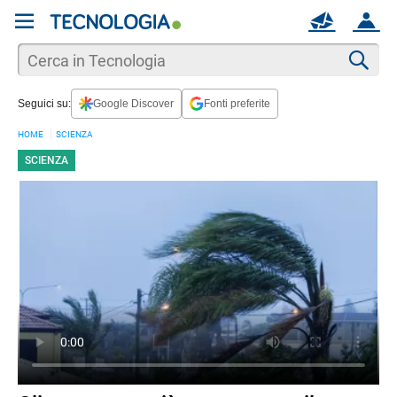
REGISTRATI
MAIL
ACCOUNT
Apri una nuova
MAIL
Cer
Seguici su:
Google Discover
Fonti preferite
AIUTO
HOME
SCIENZA
SCIENZA