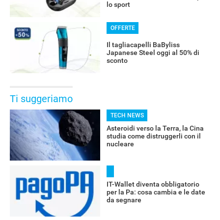
lo sport
OFFERTE
Il tagliacapelli BaByliss
Japanese Steel oggi al 50% di
sconto
Ti suggeriamo
TECH NEWS
Asteroidi verso la Terra, la Cina
studia come distruggerli con il
nucleare
IT-Wallet diventa obbligatorio
per la Pa: cosa cambia e le date
da segnare