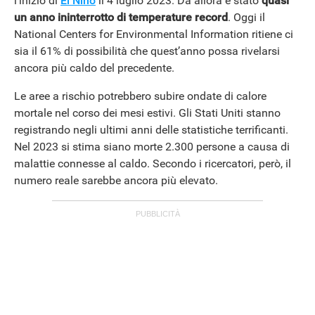
l’inizio di
El Niño
il 4 luglio 2023. Da allora è stato
quasi
ANDROID
un anno ininterrotto di temperature record
. Oggi il
National Centers for Environmental Information ritiene ci
sia il 61% di possibilità che quest’anno possa rivelarsi
ancora più caldo del precedente.
Le aree a rischio potrebbero subire ondate di calore
mortale nel corso dei mesi estivi. Gli Stati Uniti stanno
registrando negli ultimi anni delle statistiche terrificanti.
Nel 2023 si stima siano morte 2.300 persone a causa di
malattie connesse al caldo. Secondo i ricercatori, però, il
numero reale sarebbe ancora più elevato.