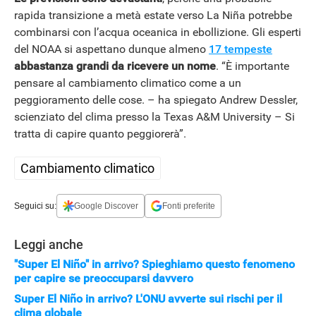
rapida transizione a metà estate verso La Niña potrebbe
combinarsi con l’acqua oceanica in ebollizione. Gli esperti
del NOAA si aspettano dunque almeno
17 tempeste
abbastanza grandi da ricevere un nome
. “È importante
pensare al cambiamento climatico come a un
peggioramento delle cose. – ha spiegato Andrew Dessler,
scienziato del clima presso la Texas A&M University – Si
tratta di capire quanto peggiorerà”.
Cambiamento climatico
Seguici su:
Google Discover
Fonti preferite
Leggi anche
"Super El Niño" in arrivo? Spieghiamo questo fenomeno
per capire se preoccuparsi davvero
Super El Niño in arrivo? L'ONU avverte sui rischi per il
clima globale