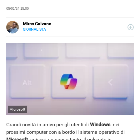
05/01/24 15:00
Mirco Calvano
GIORNALISTA
LINKEDIN
Attivo nel mondo dell’editoria sin dal 2011, giornalista dal
2019, ha lavorato per il web e per la carta stampata
occupandosi di musica, cultura, lifestyle e tecnologia.
Microsoft
Grandi novità in arrivo per gli utenti di
Windows
: nei
prossimi computer con a bordo il sistema operativo di
Microsoft
, arriverà un nuovo tasto. Il pulsante in