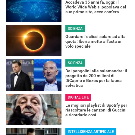
Accadeva 35 anni fa, oggi: il
World Wide Web si popolava del
suo primo sito, ecco com'era
SCIENZA
Guardare l'eclissi solare ad alta
quota: Iberia mette all'asta un
volo speciale
SCIENZA
Dai pangolini alle salamandre: il
progetto da 200 milioni di
DiCaprio e Bezos per la fauna
selvatica
DIGITAL LIFE
Le migliori playlist di Spotify per
riascoltare le canzoni di Guccini
e ricordarlo così
INTELLIGENZA ARTIFICIALE