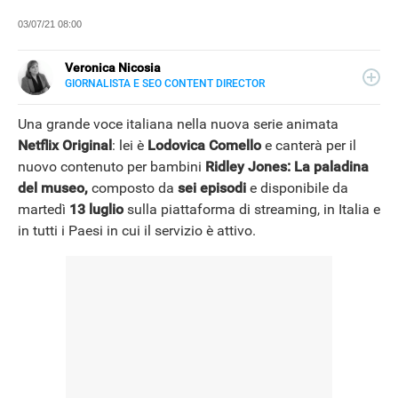
03/07/21 08:00
Veronica Nicosia
GIORNALISTA E SEO CONTENT DIRECTOR
LINKEDIN
Giornalista scientifico e SEO Content Director, scrive di
tecnologia e innovazione per magazine online e carta
Una grande voce italiana nella nuova serie animata
stampata. Nel 2020 approda a Libero Tecnologia
Netflix Original
: lei è
Lodovica Comello
e canterà per il
nuovo contenuto per bambini
Ridley Jones: La paladina
del museo,
composto da
sei episodi
e disponibile da
martedì
13 luglio
sulla piattaforma di streaming, in Italia e
in tutti i Paesi in cui il servizio è attivo.
NEWS