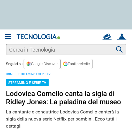
REGISTRATI
MAIL
ACCOUNT
Apri una nuova
MAIL
Cer
Seguici su:
Google Discover
Fonti preferite
AIUTO
HOME
STREAMING E SERIE TV
STREAMING E SERIE TV
Lodovica Comello canta la sigla di
Ridley Jones: La paladina del museo
La cantante e conduttrice Lodovica Comello canterà la
sigla della nuova serie Netflix per bambini. Ecco tutti i
dettagli