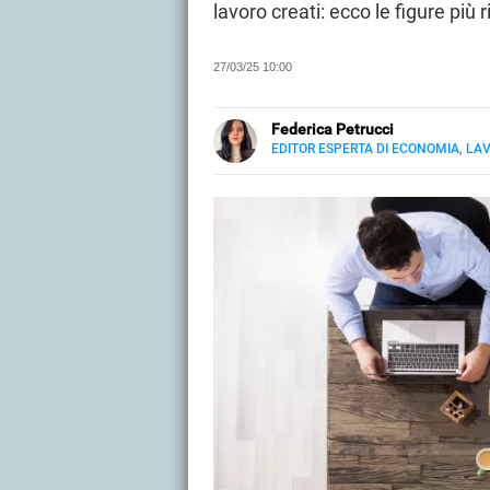
lavoro creati: ecco le figure più 
27/03/25 10:00
Federica Petrucci
EDITOR ESPERTA DI ECONOMIA, LA
E-
Nata ad Agrigento, laureata in Sc
MAIL
Economia e Lavoro, con uno sguard