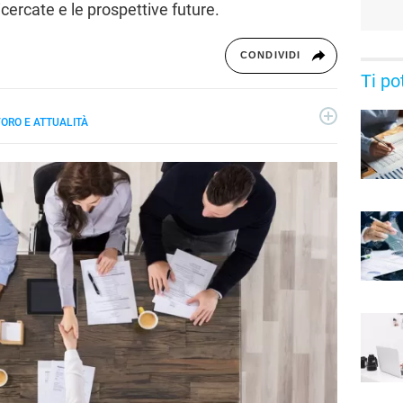
ricercate e le prospettive future.
CONDIVIDI
Ti po
VORO E ATTUALITÀ
ienze Politiche presso l'Università di Palermo, scrivo di
o sull'attualità, i temi caldi e le nuove tecnologie.