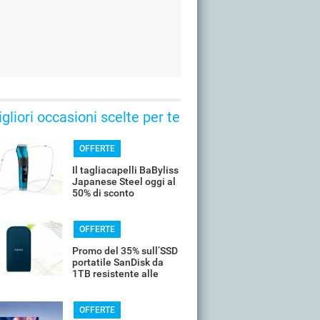
gliori occasioni scelte per te
OFFERTE
Il tagliacapelli BaByliss
Japanese Steel oggi al
50% di sconto
OFFERTE
Promo del 35% sull’SSD
portatile SanDisk da
1TB resistente alle
cadute
OFFERTE