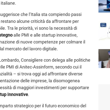
italiane.
 suggerisce che l’Italia sta compiendo passi
 restano alcune criticità da affrontare per
e. Tra le priorità, vi sono la necessità di
ostegno
alle PMI e alle startup innovative,
ormazione di nuove competenze per colmare il
dal mercato del lavoro digitale.
ombardo, Consigliere con delega alle politiche
elle PMI di Anitec-Assinform, secondo cui il
alità – si trova oggi ad affrontare diverse
ammentazione delle imprese, la disomogenea
ecessità di maggiori investimenti per supportare
rtup innovative
.
parto strategico per il futuro economico del