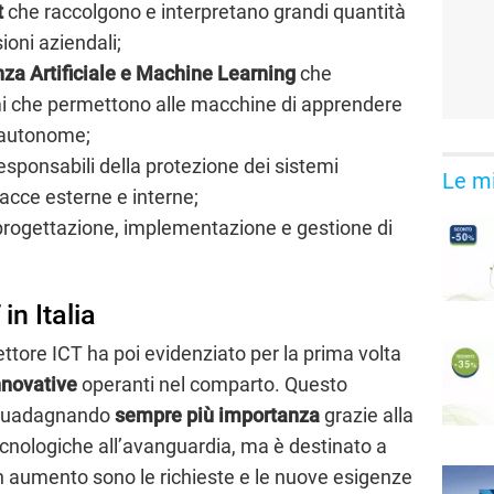
t
che raccolgono e interpretano grandi quantità
ioni aziendali;
enza Artificiale e Machine Learning
che
mi che permettono alle macchine di apprendere
i autonome;
esponsabili della protezione dei sistemi
Le mi
nacce esterne e interne;
 progettazione, implementazione e gestione di
in Italia
ettore ICT ha poi evidenziato per la prima volta
nnovative
operanti nel comparto. Questo
a guadagnando
sempre più importanza
grazie alla
ecnologiche all’avanguardia, ma è destinato a
n aumento sono le richieste e le nuove esigenze