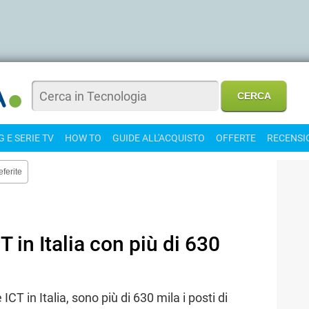
 E SERIE TV
HOW TO
GUIDE ALL'ACQUISTO
OFFERTE
RECENSI
eferite
T in Italia con più di 630
o
CT in Italia, sono più di 630 mila i posti di