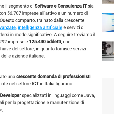
come il segmento di
Software e Consulenza IT
sia
 con 56.707 imprese all’attivo e un numero di
 Questo comparto, trainato dalla crescente
avanzate
,
intelligenza artificiale
e servizi di
ersi in modo significativo. A seguire troviamo il
.292 imprese e
125.430 addetti
, che
iave del settore, in quanto fornisce servizi
 delle aziende italiane.
ato una
crescente domanda di professionisti
rcate nel settore ICT in Italia figurano:​
 Developer
specializzati in linguaggi come Java,
ali per la progettazione e manutenzione di
e;