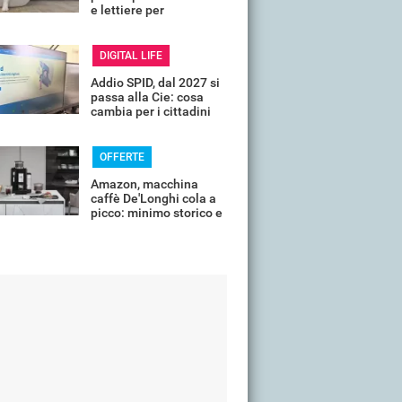
e lettiere per
controllare il tuo
animale in vacanza
DIGITAL LIFE
Addio SPID, dal 2027 si
passa alla Cie: cosa
cambia per i cittadini
OFFERTE
Amazon, macchina
caffè De'Longhi cola a
picco: minimo storico e
sconti all'80%