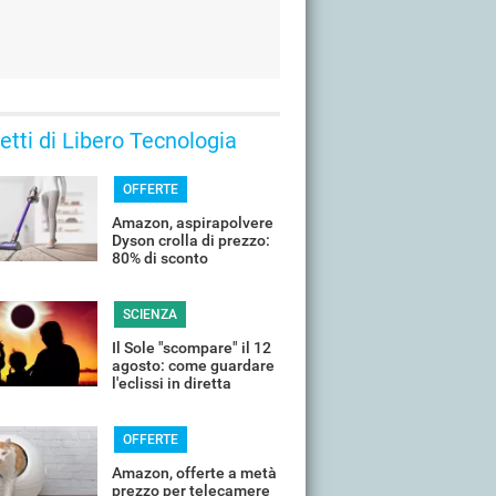
 letti di Libero Tecnologia
OFFERTE
Amazon, aspirapolvere
Dyson crolla di prezzo:
80% di sconto
SCIENZA
Il Sole "scompare" il 12
agosto: come guardare
l'eclissi in diretta
streaming dall'Italia
OFFERTE
Amazon, offerte a metà
prezzo per telecamere