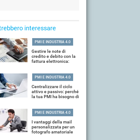
trebbero interessare
PMI E INDUSTRIA 4.0
Gestire le note di
credito e debito con la
fattura elettronica:
casistiche e procedure
corrette
PMI E INDUSTRIA 4.0
Centralizzare il ciclo
attivo e passivo: perché
la tua PMI ha bisogno di
un unico ecosistema
digitale
PMI E INDUSTRIA 4.0
I vantaggi della mail
personalizzata per un
fotografo amatoriale