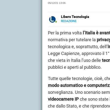
05/12/21 13:06
Libero Tecnologia
REDAZIONE
E-
Libero Tecnologia si occupa di t
MAIL
approfondimenti, guide e tutorial, 
Per la prima volta
l’Italia è avan
PMI e professionisti. Qui trovate 
normativa per tutelare la
privacy
audio e video, smartphone e wea
tecnologica e, soprattutto, dell’
i
Legge Capienze, approvato il 1°
che vieta in Italia l’uso delle
tecn
pubblici e aperti al pubblico.
Tutte quelle tecnologie, cioè, c
modo automatico e computeriz
sorveglianza. Uno scenario sempr
videocamere IP
che sono state in
che dallo Stato, e che riprendono