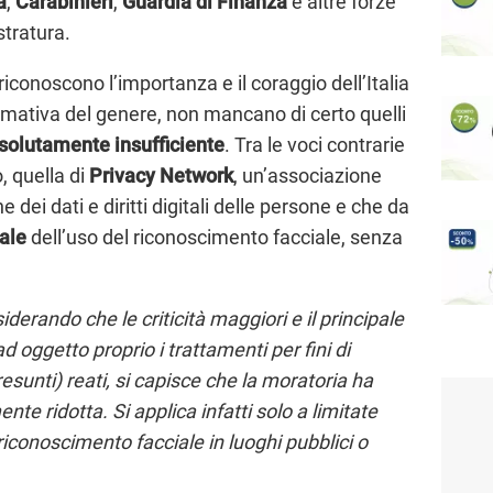
a
,
Carabinieri
,
Guardia di Finanza
e altre forze
stratura.
iconoscono l’importanza e il coraggio dell’Italia
ormativa del genere, non mancano di certo quelli
solutamente insufficiente
. Tra le voci contrarie
, quella di
Privacy Network
, un’associazione
dei dati e diritti digitali delle persone e che da
ale
dell’uso del riconoscimento facciale, senza
derando che le criticità maggiori e il principale
d oggetto proprio i trattamenti per fini di
esunti) reati, si capisce che la moratoria ha
e ridotta. Si applica infatti solo a limitate
 riconoscimento facciale in luoghi pubblici o