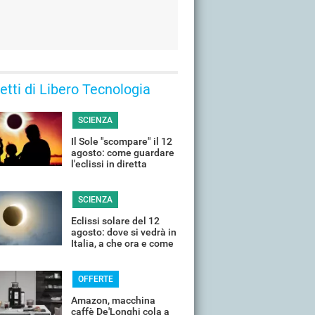
 letti di Libero Tecnologia
SCIENZA
Il Sole "scompare" il 12
agosto: come guardare
l'eclissi in diretta
streaming dall'Italia
SCIENZA
Eclissi solare del 12
agosto: dove si vedrà in
Italia, a che ora e come
guardarla senza rischi
OFFERTE
Amazon, macchina
caffè De'Longhi cola a