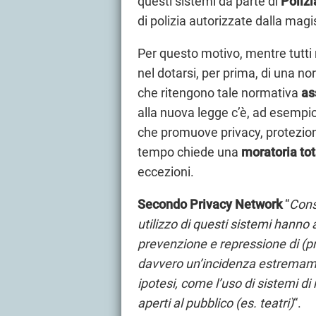
questi sistemi da parte di
Polizi
di polizia autorizzate dalla magi
Per questo motivo, mentre tutti r
nel dotarsi, per prima, di una n
che ritengono tale normativa
as
alla nuova legge c’è, ad esempio
che promuove privacy, protezione 
tempo chiede una
moratoria tot
eccezioni.
Secondo Privacy Network
“
Consi
utilizzo di questi sistemi hanno a
prevenzione e repressione di (pr
davvero un’incidenza estremament
ipotesi, come l’uso di sistemi di
aperti al pubblico (es. teatri)
“.