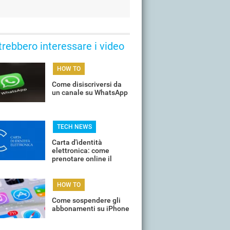
trebbero interessare i video
HOW TO
Come disiscriversi da
un canale su WhatsApp
TECH NEWS
Carta d'identità
elettronica: come
prenotare online il
proprio appuntamento
per il rinnovo
HOW TO
Come sospendere gli
abbonamenti su iPhone