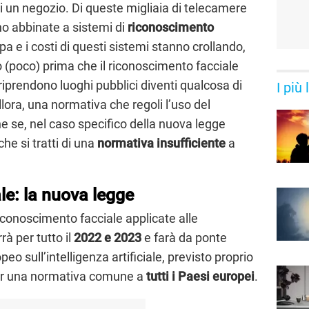
i un negozio. Di queste migliaia di telecamere
no abbinate a sistemi di
riconoscimento
pa e i costi di questi sistemi stanno crollando,
 (poco) prima che il riconoscimento facciale
iprendono luoghi pubblici diventi qualcosa di
I più
llora, una normativa che regoli l’uso del
 se, nel caso specifico della nuova legge
che si tratti di una
normativa insufficiente
a
e: la nuova legge
 riconoscimento facciale applicate alle
à per tutto il
2022 e 2023
e farà da ponte
o sull’intelligenza artificiale, previsto proprio
 per una normativa comune a
tutti i Paesi europei
.