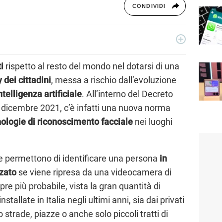
CONDIVIDI
ecnologia a 360°: novità e tendenze dal mondo tech,
per un pubblico di principianti e di esperti, di utenti privati, di
ti
rispetto al resto del mondo nel dotarsi di una
i nostri articoli sul mondo Android e Apple, app e social,
 dei cittadini
, messa a rischio dall’evoluzione
rable, domotica e gadget.
ntelligenza artificiale
. All’interno del Decreto
 dicembre 2021, c’è infatti una nuova norma
ologie di riconoscimento facciale
nei luoghi
he permettono di identificare una persona
in
zato
se viene ripresa da una videocamera di
e più probabile, vista la gran quantità di
stallate in Italia negli ultimi anni, sia dai privati
 strade, piazze o anche solo piccoli tratti di