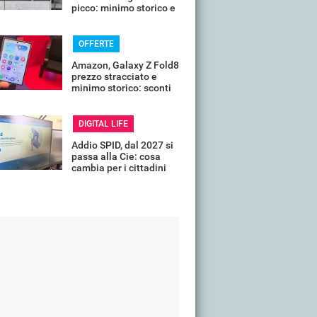
picco: minimo storico e
sconti all'80%
OFFERTE
Amazon, Galaxy Z Fold8
prezzo stracciato e
minimo storico: sconti
all'85%
DIGITAL LIFE
Addio SPID, dal 2027 si
passa alla Cie: cosa
cambia per i cittadini