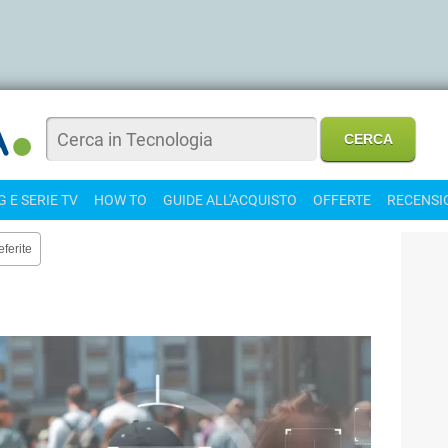
 E SERIE TV
HOW TO
GUIDE ALL'ACQUISTO
OFFERTE
RECENSI
eferite