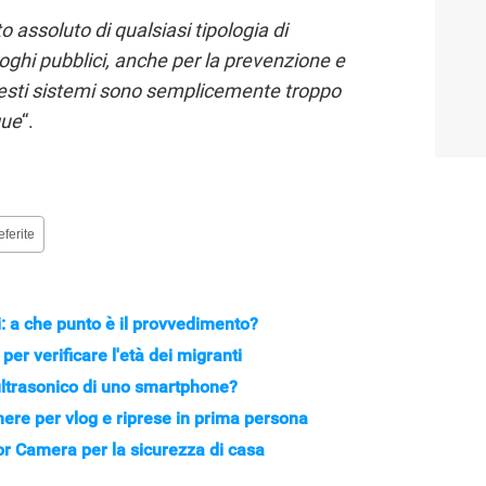
to assoluto di qualsiasi tipologia di
uoghi pubblici, anche per la prevenzione e
sti sistemi sono semplicemente troppo
que
“.
eferite
: a che punto è il provvedimento?
per verificare l'età dei migranti
 ultrasonico di uno smartphone?
ere per vlog e riprese in prima persona
or Camera per la sicurezza di casa