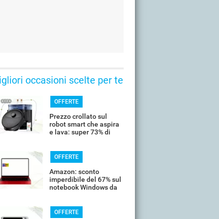
gliori occasioni scelte per te
OFFERTE
Prezzo crollato sul
robot smart che aspira
e lava: super 73% di
sconto
OFFERTE
Amazon: sconto
imperdibile del 67% sul
notebook Windows da
14’’
OFFERTE