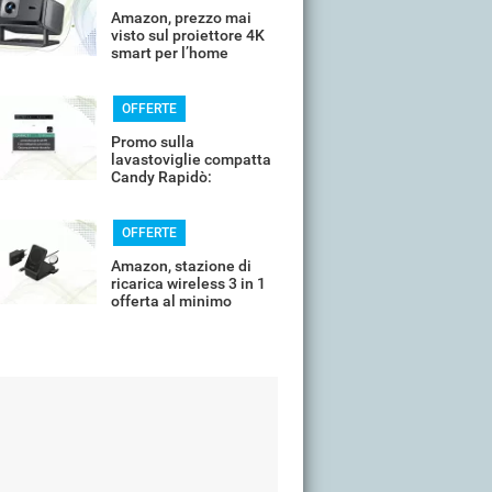
Amazon, prezzo mai
visto sul proiettore 4K
smart per l’home
cinema
OFFERTE
Promo sulla
lavastoviglie compatta
Candy Rapidò:
risparmio imperdibile
OFFERTE
Amazon, stazione di
ricarica wireless 3 in 1
offerta al minimo
storico