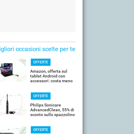
gliori occasioni scelte per te
OFFERTE
Amazon, offerta sul
tablet Android con
accessori: costa meno
di 100€
OFFERTE
Philips Sonicare
AdvancedClean, 55% di
sconto sullo spazzolino
smart
OFFERTE