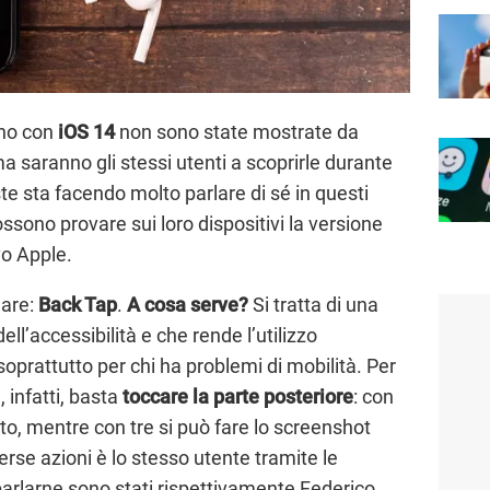
nno con
iOS 14
non sono state mostrate da
ma saranno gli stessi utenti a scoprirle durante
ste sta facendo molto parlare di sé in questi
possono provare sui loro dispositivi la versione
vo Apple.
lare:
Back Tap
.
A cosa serve?
Si tratta di una
ll’accessibilità e che rende l’utilizzo
soprattutto per chi ha problemi di mobilità. Per
 infatti, basta
toccare la parte posteriore
: con
to, mentre con tre si può fare lo screenshot
erse azioni è lo stesso utente tramite le
parlarne sono stati rispettivamente Federico