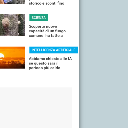
storico e sconti fino
all'85%
SCIENZA
Scoperte nuove
capacità di un fungo
comune: ha fatto a
pezzi una plastica
quasi indistruttibile
INTELLIGENZA ARTIFICIALE
Abbiamo chiesto alle IA
se questo sarà il
periodo più caldo
dell'anno o non siamo
ancora salvi