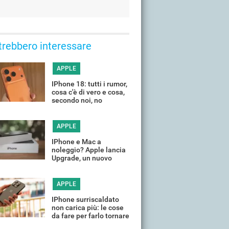
trebbero interessare
APPLE
IPhone 18: tutti i rumor,
cosa c'è di vero e cosa,
secondo noi, no
APPLE
IPhone e Mac a
noleggio? Apple lancia
Upgrade, un nuovo
programma di leasing
APPLE
IPhone surriscaldato
non carica più: le cose
da fare per farlo tornare
a funzionare in poco