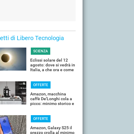
 letti di Libero Tecnologia
SCIENZA
Eclissi solare del 12
agosto: dove si vedrà in
Italia, a che ora e come
guardarla senza rischi
OFFERTE
Amazon, macchina
caffè De'Longhi cola a
picco: minimo storico e
sconti all'80%
OFFERTE
Amazon, Galaxy S25 il
prezzo crolla al minimo