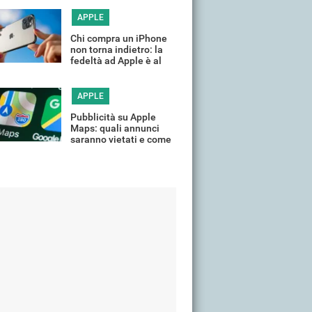
tempo
APPLE
Chi compra un iPhone
non torna indietro: la
fedeltà ad Apple è al
massimo
APPLE
Pubblicità su Apple
Maps: quali annunci
saranno vietati e come
limitarli su iPhone