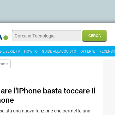
 E SERIE TV
HOW TO
GUIDE ALL'ACQUISTO
OFFERTE
RECENSI
eferite
lare l'iPhone basta toccare il
hone
asciata una nuova funzione che permette una