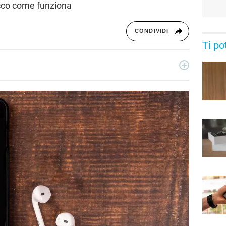
ecco come funziona
CONDIVIDI
Ti po
ecnologia a 360°: novità e tendenze dal mondo tech,
per un pubblico di principianti e di esperti, di utenti privati, di
i nostri articoli sul mondo Android e Apple, app e social,
rable, domotica e gadget.