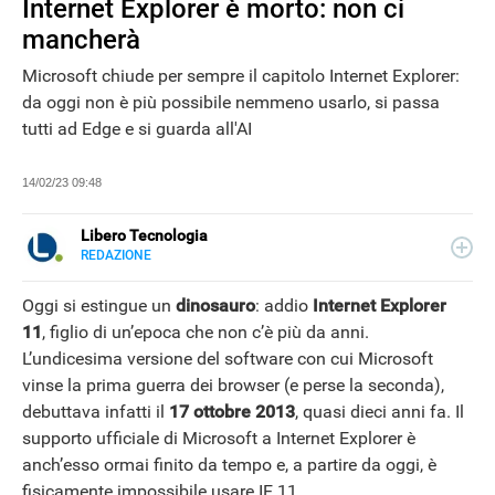
Internet Explorer è morto: non ci
mancherà
Microsoft chiude per sempre il capitolo Internet Explorer:
da oggi non è più possibile nemmeno usarlo, si passa
tutti ad Edge e si guarda all'AI
14/02/23 09:48
Libero Tecnologia
REDAZIONE
E-
Libero Tecnologia si occupa di tecnologia a 360°: novità e
MAIL
tendenze dal mondo tech, approfondimenti, guide e
Oggi si estingue un
dinosauro
: addio
Internet Explorer
tutorial, per un pubblico di principianti e di esperti, di
11
, figlio di un’epoca che non c’è più da anni.
utenti privati, di PMI e professionisti. Qui trovate i nostri
L’undicesima versione del software con cui Microsoft
articoli sul mondo Android e Apple, app e social, audio e
video, smartphone e wearable, domotica e gadget.
vinse la prima guerra dei browser (e perse la seconda),
NEWS
debuttava infatti il
17 ottobre 2013
, quasi dieci anni fa. Il
supporto ufficiale di Microsoft a Internet Explorer è
anch’esso ormai finito da tempo e, a partire da oggi, è
fisicamente impossibile usare IE 11.