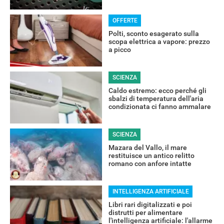
OFFERTE
Polti, sconto esagerato sulla
scopa elettrica a vapore: prezzo
a picco
RECENSIONI
SCIENZA
Caldo estremo: ecco perché gli
sbalzi di temperatura dell'aria
condizionata ci fanno ammalare
SCIENZA
Mazara del Vallo, il mare
restituisce un antico relitto
romano con anfore intatte
INTELLIGENZA ARTIFICIALE
Libri rari digitalizzati e poi
distrutti per alimentare
l'intelligenza artificiale: l'allarme