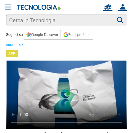
REGISTRATI
MAIL
ACCOUNT
Apri una nuova
MAIL
Cer
Seguici su:
Google Discover
Fonti preferite
AIUTO
HOME
APP
APP