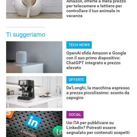
Amazon, offerte a metà prezzo
per telecamere e lettiere per
controllare il tuo animale in
vacanza
Ti suggeriamo
TECH NEWS
OpenAI sfida Amazon e Google
con il suo primo dispositivo:
ChatGPT integrato e prezzo
elevato
OFFERTE
De'Longhi, la macchina espresso
a prezzo piccolissimo: sconto da
capogiro
SOCIAL
Usi l'IA per pubblicare su
LinkedIn? Potresti essere
segnalato per contenuti sospetti