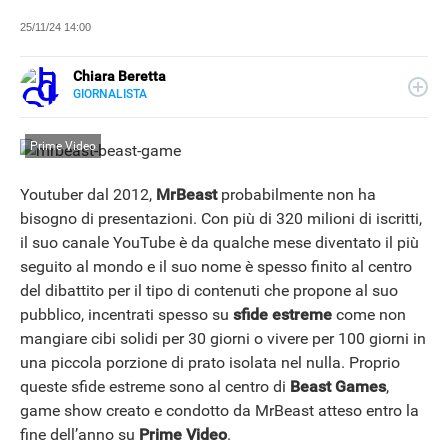
25/11/24 14:00
Chiara Beretta
GIORNALISTA
LINKEDIN
Chiara Beretta è giornalista professionista e collabora
con testate nazionali, online e cartacee. Su Libero
Prime Video
Tecnologia scrive di serie tv, film e spettacolo.
Youtuber dal 2012,
MrBeast
probabilmente non ha
bisogno di presentazioni. Con più di 320 milioni di iscritti,
il suo canale YouTube è da qualche mese diventato il più
seguito al mondo e il suo nome è spesso finito al centro
del dibattito per il tipo di contenuti che propone al suo
pubblico, incentrati spesso su
sfide estreme
come non
mangiare cibi solidi per 30 giorni o vivere per 100 giorni in
una piccola porzione di prato isolata nel nulla. Proprio
queste sfide estreme sono al centro di
Beast Games
,
game show creato e condotto da MrBeast atteso entro la
fine dell’anno su
Prime Video
.