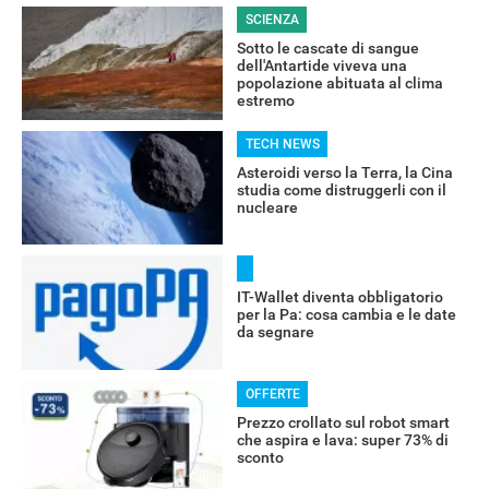
SCIENZA
Sotto le cascate di sangue
dell'Antartide viveva una
popolazione abituata al clima
estremo
RECENSIONI
TECH NEWS
Asteroidi verso la Terra, la Cina
studia come distruggerli con il
nucleare
IT-Wallet diventa obbligatorio
per la Pa: cosa cambia e le date
da segnare
OFFERTE
Prezzo crollato sul robot smart
che aspira e lava: super 73% di
sconto