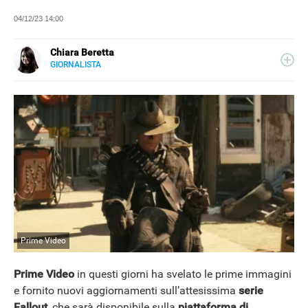
04/12/23 14:00
Chiara Beretta
GIORNALISTA
LINKEDIN
Chiara Beretta è giornalista professionista e collabora
con testate nazionali, online e cartacee. Su Libero
Tecnologia scrive di serie tv, film e spettacolo.
Prime Video
Prime Video
in questi giorni ha svelato le prime immagini
e fornito nuovi aggiornamenti sull’attesissima
serie
NEWS
Fallout
, che sarà disponibile sulla
piattaforma di