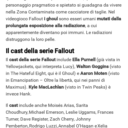
personaggio pragmatico e spietato si guadagna da vivere
nella Zona Contaminata come cacciatore di taglie. Nel
videogioco Fallout
i ghoul
sono esseri umani
mutati dalla
prolungata esposizione alla radiazione
, a cui
ANDROID
apparentemente diventano poi immuni. Le radiazioni
distruggono la loro pelle.
Il cast della serie Fallout
Il
cast della serie Fallout
include
Ella Purnell
(già vista in
Yellowjackets, qui interpreta Lucy),
Walton Goggins
(visto
in The Hateful Eight, qui è il Ghoul) e
Aaron Moten
(visto
in Emancipation – Oltre la libertà, qui nei panni di
Maximus).
Kyle MacLachlan
(visto in Twin Peaks) è
invece Hank.
Il
cast
include anche Moisés Arias, Sarita
Choudhury, Michael Emerson, Leslie Uggams, Frances
Turner, Dave Register, Zach Cherry, Johnny
Pemberton, Rodrigo Luzzi, Annabel O’Hagan e Xelia