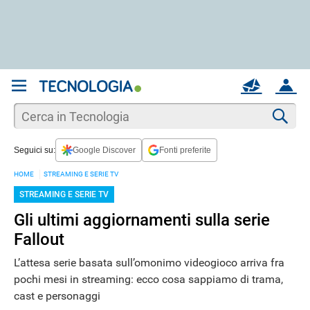
REGISTRATI
MAIL
ACCOUNT
Apri una nuova
MAIL
Cer
Seguici su:
Google Discover
Fonti preferite
AIUTO
HOME
STREAMING E SERIE TV
STREAMING E SERIE TV
Gli ultimi aggiornamenti sulla serie
Fallout
L’attesa serie basata sull’omonimo videogioco arriva fra
pochi mesi in streaming: ecco cosa sappiamo di trama,
cast e personaggi