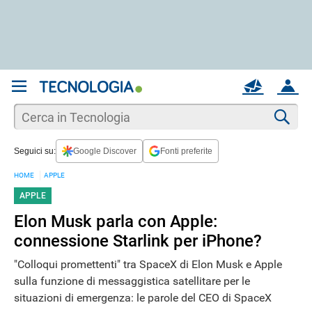
REGISTRATI
MAIL
ACCOUNT
Apri una nuova
MAIL
Cer
Seguici su:
Google Discover
Fonti preferite
AIUTO
HOME
APPLE
APPLE
Elon Musk parla con Apple:
connessione Starlink per iPhone?
"Colloqui promettenti" tra SpaceX di Elon Musk e Apple
sulla funzione di messaggistica satellitare per le
situazioni di emergenza: le parole del CEO di SpaceX