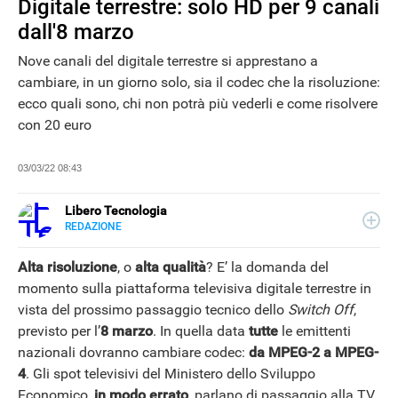
Digitale terrestre: solo HD per 9 canali
dall'8 marzo
Nove canali del digitale terrestre si apprestano a
cambiare, in un giorno solo, sia il codec che la risoluzione:
ecco quali sono, chi non potrà più vederli e come risolvere
con 20 euro
03/03/22 08:43
Libero Tecnologia
REDAZIONE
E-
Libero Tecnologia si occupa di tecnologia a 360°: novità e
MAIL
tendenze dal mondo tech, approfondimenti, guide e
Alta risoluzione
, o
alta qualità
? E’ la domanda del
tutorial, per un pubblico di principianti e di esperti, di
momento sulla piattaforma televisiva digitale terrestre in
utenti privati, di PMI e professionisti. Qui trovate i nostri
vista del prossimo passaggio tecnico dello
Switch Off
,
articoli sul mondo Android e Apple, app e social, audio e
NEWS
video, smartphone e wearable, domotica e gadget.
previsto per l’
8 marzo
. In quella data
tutte
le emittenti
nazionali dovranno cambiare codec:
da MPEG-2 a MPEG-
4
. Gli spot televisivi del Ministero dello Sviluppo
Economico,
in modo errato
, parlano di passaggio alla TV