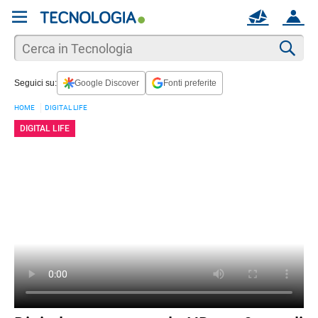
REGISTRATI
MAIL
ACCOUNT
Apri una nuova
MAIL
Cer
Seguici su:
Google Discover
Fonti preferite
AIUTO
HOME
DIGITAL LIFE
DIGITAL LIFE