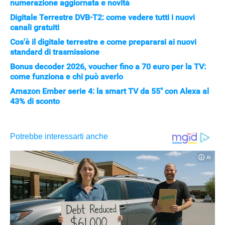
numerazione aggiornata e novità
Digitale Terrestre DVB-T2: come vedere tutti i nuovi
canali gratuiti
Cos'è il digitale terrestre e come prepararsi ai nuovi
standard di trasmissione
Bonus decoder 2026, voucher fino a 70 euro per la TV:
come funziona e chi può averlo
Amazon Ember serie 4: la smart TV da 55" con Alexa al
43% di sconto
APPLE