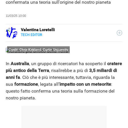
confermata una teoria sull'origine del nostro pianeta
11/03/25 10:00
Valentina Loretelli
TECH EDITOR
E-
Web content writer e curiosa ricercatrice di notizie, ha
MAIL
collaborato con blog e siti news a tema tech, per Libero
SITO
Credit: Chris Kirkland, Curtin University
Tecnologia si occupa della sezione Scienza Pop. La sua
passione più grande? La fotografia.
In
Australia
, un gruppo di ricercatori ha scoperto il
cratere
più antico della Terra
, risalirebbe a più di
3,5 miliardi di
anni fa
. Ciò che è più interessante, tuttavia, riguarda la
sua
formazione
, legata all’
impatto con un meteorite
:
questo fatto conferma una teoria sulla formazione del
nostro pianeta.