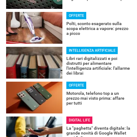
OFFERTE
Polti, sconto esagerato sulla
scopa elettrica a vapore: prezzo
a picco
INTELLIGENZA ARTIFICIALE
Libri rari digitalizzati e poi
distrutti per alimentare
l'intelligenza artificiale: l'allarme
dei librai
OFFERTE
Motorola, telefono top a un
RECENSIONI
prezzo mai visto prima: affare
per tutti
DIGITAL LIFE
La "paghetta" diventa digitale: la
grande novità di Google Wallet