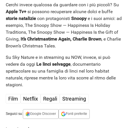
Cerchi invece qualcosa da guardare con i più piccoli? Su
Apple Tv+
si possono recuperare alcune dolci e buffe
storie natalizie
con protagonisti
Snoopy
e i suoi amici: ad
esempio, The Snoopy Show — Happiness Is Holiday
Traditions, The Snoopy Show — Happiness Is the Gift of
Giving,
It’s Christmastime Again, Charlie Brown
, e Charlie
Brown’s Christmas Tales.
Su Sky Nature e in streaming su NOW, invece, si può
vedere da oggi
Le linci selvagge
, documentario
spettacolare su una famiglia di linci nel loro habitat
naturale, riprese mentre la loro vita scorre al ritmo delle
stagioni.
Film
Netflix
Regali
Streaming
APPLE
Seguici su:
Google Discover
Fonti preferite