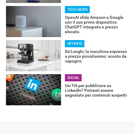
TECH NEWS
OpenAI sfida Amazon e Google
con il suo primo dispositivo:
ChatGPT integrato e prezzo
elevato
OFFERTE
De'Longhi, la macchina espresso
a prezzo piccolissimo: sconto da
capogiro
SOCIAL
Usi l'IA per pubblicare su
LinkedIn? Potresti essere
segnalato per contenuti sospetti