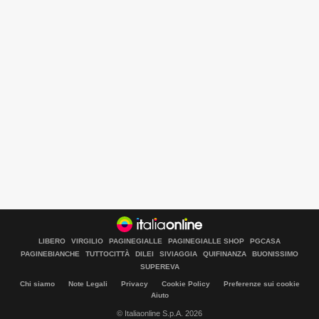
LIBERO
VIRGILIO
PAGINEGIALLE
PAGINEGIALLE SHOP
PGCASA
PAGINEBIANCHE
TUTTOCITTÀ
DILEI
SIVIAGGIA
QUIFINANZA
BUONISSIMO
SUPEREVA
Chi siamo
Note Legali
Privacy
Cookie Policy
Preferenze sui cookie
Aiuto
© Italiaonline S.p.A. 2026