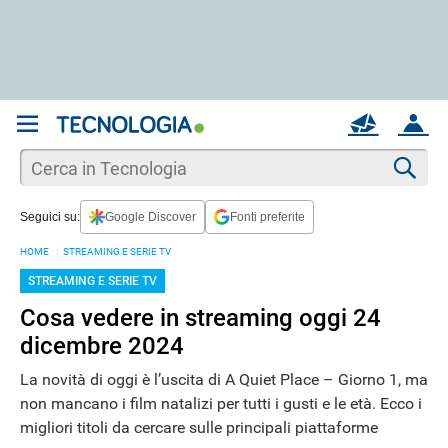
REGISTRATI
MAIL
ACCOUNT
Apri una nuova
MAIL
Cer
Seguici su:
Google Discover
Fonti preferite
AIUTO
HOME
STREAMING E SERIE TV
STREAMING E SERIE TV
Cosa vedere in streaming oggi 24
dicembre 2024
La novità di oggi è l’uscita di A Quiet Place – Giorno 1, ma
non mancano i film natalizi per tutti i gusti e le età. Ecco i
migliori titoli da cercare sulle principali piattaforme