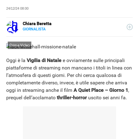
24/12/24 08:00
Chiara Beretta
GIORNALISTA
LINKEDIN
Chiara Beretta è giornalista professionista e collabora
con testate nazionali, online e cartacee. Su Libero
Prime Video
Tecnologia scrive di serie tv, film e spettacolo.
Oggi è la
Vigilia di Natale
e ovviamente sulle principali
piattaforme di streaming non mancano i titoli in linea con
l’atmosfera di questi giorni. Per chi cerca qualcosa di
completamente diverso, invece, è utile sapere che arriva
oggi in streaming anche il film
A Quiet Place – Giorno 1
,
prequel dell’acclamato
thriller-horror
uscito sei anni fa.