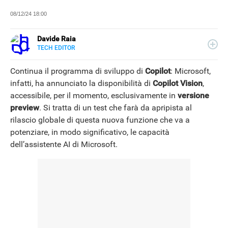
08/12/24 18:00
Davide Raia
TECH EDITOR
LINKEDIN
Editor e copywriter, ha collaborato con importanti realtà
editoriali italiane e si occupa principalmente di tecnologia,
Continua il programma di sviluppo di
Copilot
: Microsoft,
in tutte le sue forme. Appassionato di viaggi, vive tra
infatti, ha annunciato la disponibilità di
Copilot Vision
,
Napoli e la Grecia.
accessibile, per il momento, esclusivamente in
versione
preview
. Si tratta di un test che farà da apripista al
rilascio globale di questa nuova funzione che va a
potenziare, in modo significativo, le capacità
dell’assistente AI di Microsoft.
NEWS