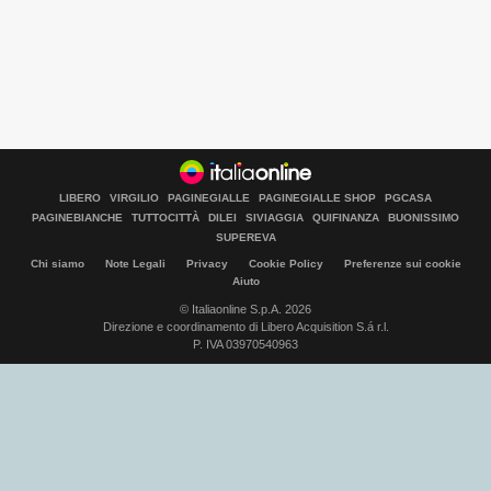
LIBERO
VIRGILIO
PAGINEGIALLE
PAGINEGIALLE SHOP
PGCASA
PAGINEBIANCHE
TUTTOCITTÀ
DILEI
SIVIAGGIA
QUIFINANZA
BUONISSIMO
SUPEREVA
Chi siamo
Note Legali
Privacy
Cookie Policy
Preferenze sui cookie
Aiuto
© Italiaonline S.p.A. 2026
Direzione e coordinamento di Libero Acquisition S.á r.l.
P. IVA 03970540963