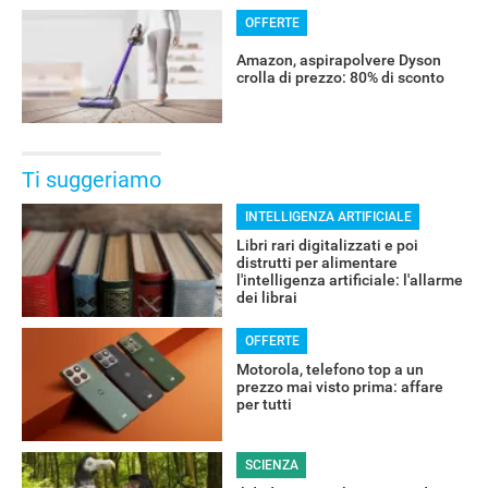
OFFERTE
Amazon, aspirapolvere Dyson
crolla di prezzo: 80% di sconto
OFFERTE
Ti suggeriamo
INTELLIGENZA ARTIFICIALE
Libri rari digitalizzati e poi
distrutti per alimentare
l'intelligenza artificiale: l'allarme
dei librai
OFFERTE
Motorola, telefono top a un
prezzo mai visto prima: affare
per tutti
SCIENZA