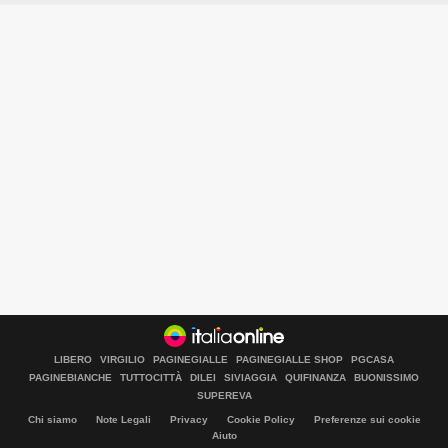
Libero Tecnologia è un prodotto Italiaonline
LIBERO
VIRGILIO
PAGINEGIALLE
PAGINEGIALLE SHOP
PGCASA
PAGINEBIANCHE
TUTTOCITTÀ
DILEI
SIVIAGGIA
QUIFINANZA
BUONISSIMO
SUPEREVA
Chi siamo
Note Legali
Privacy
Cookie Policy
Preferenze sui cookie
Aiuto