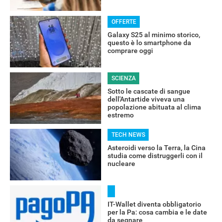
OFFERTE
Galaxy S25 al minimo storico,
questo è lo smartphone da
comprare oggi
SCIENZA
Sotto le cascate di sangue
dell'Antartide viveva una
RECENSIONI
popolazione abituata al clima
estremo
TECH NEWS
Asteroidi verso la Terra, la Cina
studia come distruggerli con il
nucleare
IT-Wallet diventa obbligatorio
per la Pa: cosa cambia e le date
da segnare