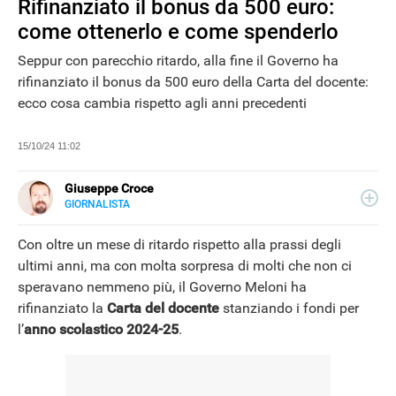
Rifinanziato il bonus da 500 euro:
come ottenerlo e come spenderlo
Seppur con parecchio ritardo, alla fine il Governo ha
rifinanziato il bonus da 500 euro della Carta del docente:
ecco cosa cambia rispetto agli anni precedenti
15/10/24 11:02
Giuseppe Croce
GIORNALISTA
LINKEDIN
Peppe Croce, giornalista dal 2008, si occupa di device
elettronici e nuove tecnologie applicate al mondo
Con oltre un mese di ritardo rispetto alla prassi degli
automotive. È entrato in Libero Tecnologia nel 2018.
ultimi anni, ma con molta sorpresa di molti che non ci
speravano nemmeno più, il Governo Meloni ha
rifinanziato la
Carta del docente
stanziando i fondi per
l’
anno scolastico 2024-25
.
NEWS