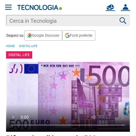
REGISTRATI
MAIL
ACCOUNT
Apri una nuova
MAIL
Cer
Seguici su:
Google Discover
Fonti preferite
AIUTO
HOME
DIGITAL LIFE
DIGITAL LIFE