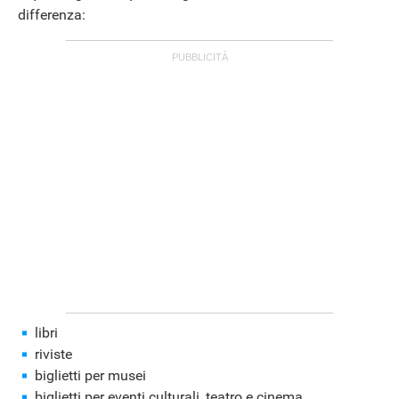
differenza:
ANDROID
libri
riviste
biglietti per musei
biglietti per eventi culturali, teatro e cinema