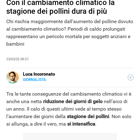
Con il cambiamento climatico la
stagione dei pollini dura di più
Chi rischia maggiormente dall'aumento del polline dovuto
al cambiamento climatico? Periodi di caldo prolungati
rappresentano un pericolo mortale per soggetti anziani e
bambini
23/03/25 08:57
Luca Incoronato
GIORNALISTA
E-
Giornalista pubblicista ed esperto copywriter, ho
MAIL
accumulato esperienze in TV, redazioni giornalistiche
Tra le tante conseguenze del cambiamento climatico vi è
LINKEDIN
fisiche e online, così come in TV, come autore, giornalista
anche una netta
riduzione dei giorni di gelo
nell’arco di
e copywriter. Per Libero Tecnologia scrivo nella sezione
un anno. Il calo di questi ultimi vede al tempo stesso
Scienza.
l’aumentare dei giorni della
stagione dei pollini
. Non solo
si allunga, a dire il vero, ma
si intensifica
.
NEWS