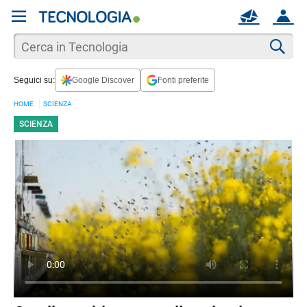
REGISTRATI
MAIL
ACCOUNT
Apri una nuova
MAIL
Cer
Seguici su:
Google Discover
Fonti preferite
AIUTO
HOME
SCIENZA
SCIENZA