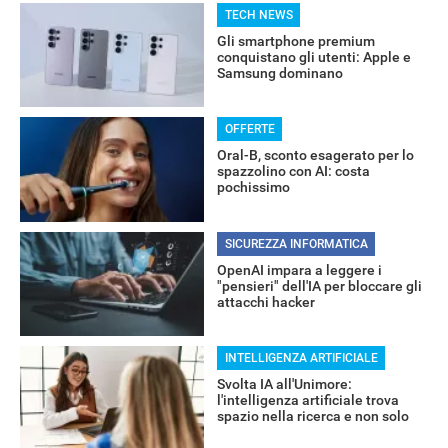
TECH NEWS
RECENSIONI
Gli smartphone premium
conquistano gli utenti: Apple e
Samsung dominano
OFFERTE
Oral-B, sconto esagerato per lo
spazzolino con AI: costa
pochissimo
SICUREZZA INFORMATICA
OpenAI impara a leggere i
"pensieri" dell'IA per bloccare gli
attacchi hacker
INTELLIGENZA ARTIFICIALE
Svolta IA all'Unimore:
l'intelligenza artificiale trova
spazio nella ricerca e non solo