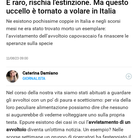
È raro, rischia l'estinzione. Ma questo
uccello è tornato a volare in Italia
Ne esistono pochissime coppie in Italia e negli scorsi
mesi ne era stato trovato morto un esemplare:
l'avvistamento dell'avvoltoio capovaccaio fa rinascere le
speranze sulla specie
11/08/23 09:00
Caterina Damiano
GIORNALISTA
E-
Giornalista, content editor e seo copywriter: per lavoro
MAIL
scrive e ottimizza i contenuti per i motori di ricerca. Dal
Nel corso della nostra vita siamo stati abituati a guardare
LINKEDIN
2022 collabora con Libero Tecnologia per la sezione
gli avvoltoi con un po’ di paura e scetticismo: per via della
Scienza.
loro peculiare alimentazione possiamo dire che nessuno
NEWS
si augurerebbe di vederne volteggiare uno sulla propria
testa. Eppure esistono dei casi in cui l’
avvistamento di un
avvoltoio
diventa un’ottima notizia. Un esempio? Nelle
scorse settimane un gruppo di ricercatori ha festeggiato il