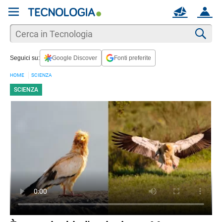
REGISTRATI
MAIL
ACCOUNT
Apri una nuova
MAIL
Cer
Seguici su:
Google Discover
Fonti preferite
AIUTO
HOME
SCIENZA
SCIENZA