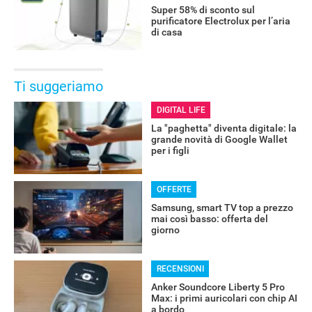
Super 58% di sconto sul
purificatore Electrolux per l’aria
di casa
Ti suggeriamo
DIGITAL LIFE
La "paghetta" diventa digitale: la
grande novità di Google Wallet
per i figli
OFFERTE
Samsung, smart TV top a prezzo
mai così basso: offerta del
giorno
RECENSIONI
Anker Soundcore Liberty 5 Pro
Max: i primi auricolari con chip AI
a bordo