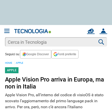
REGISTRATI
MAIL
ACCOUNT
Apri una nuova
MAIL
Cer
Seguici su:
Google Discover
Fonti preferite
AIUTO
HOME
APPLE
APPLE
Apple Vision Pro arriva in Europa, ma
non in Italia
Apple Vision Pro, all’interno del codice di visioOS è stato
scovato l’aggiornamento del primo language pack in
arrivo. Per ora, però, non c’è ancora l’italiano