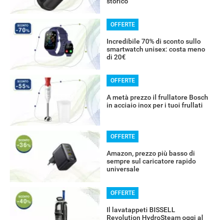
storico
OFFERTE
Incredibile 70% di sconto sullo
smartwatch unisex: costa meno
di 20€
OFFERTE
A metà prezzo il frullatore Bosch
in acciaio inox per i tuoi frullati
OFFERTE
Amazon, prezzo più basso di
sempre sul caricatore rapido
universale
OFFERTE
Il lavatappeti BISSELL
Revolution HydroSteam oggi al