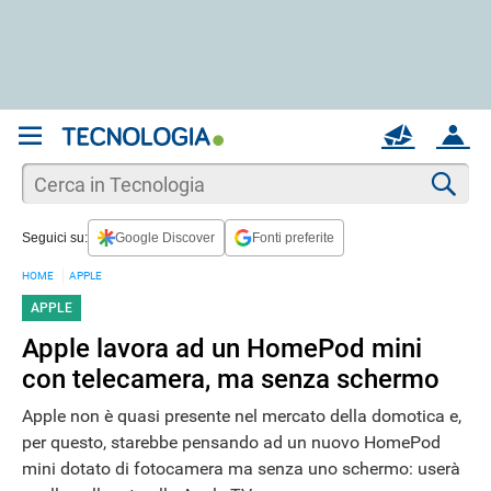
REGISTRATI
MAIL
ACCOUNT
Apri una nuova
MAIL
Cer
Seguici su:
Google Discover
Fonti preferite
AIUTO
HOME
APPLE
APPLE
Apple lavora ad un HomePod mini
con telecamera, ma senza schermo
Apple non è quasi presente nel mercato della domotica e,
per questo, starebbe pensando ad un nuovo HomePod
mini dotato di fotocamera ma senza uno schermo: userà