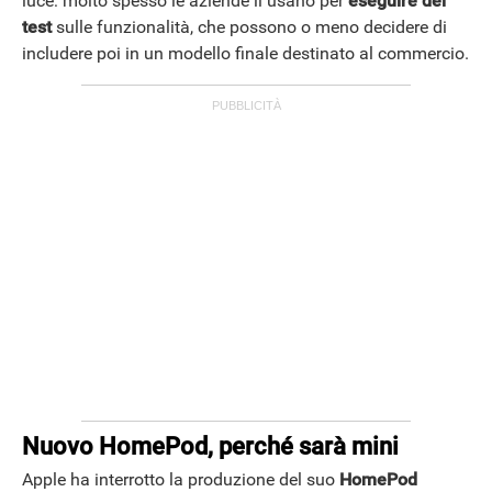
luce: molto spesso le aziende li usano per
eseguire dei
test
sulle funzionalità, che possono o meno decidere di
includere poi in un modello finale destinato al commercio.
ANDROID
Nuovo HomePod, perché sarà mini
Apple ha interrotto la produzione del suo ‌‌
HomePod‌‌