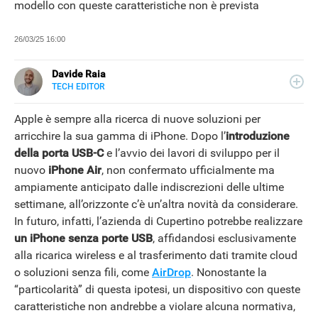
modello con queste caratteristiche non è prevista
26/03/25 16:00
Davide Raia
TECH EDITOR
LINKEDIN
Editor e copywriter, ha collaborato con importanti realtà
editoriali italiane e si occupa principalmente di tecnologia,
Apple è sempre alla ricerca di nuove soluzioni per
in tutte le sue forme. Appassionato di viaggi, vive tra
arricchire la sua gamma di iPhone. Dopo l’
introduzione
Napoli e la Grecia.
della porta USB-C
e l’avvio dei lavori di sviluppo per il
nuovo
iPhone
Air
, non confermato ufficialmente ma
ampiamente anticipato dalle indiscrezioni delle ultime
settimane, all’orizzonte c’è un’altra novità da considerare.
In futuro, infatti, l’azienda di Cupertino potrebbe realizzare
un iPhone senza porte USB
, affidandosi esclusivamente
alla ricarica wireless e al trasferimento dati tramite cloud
o soluzioni senza fili, come
AirDrop
. Nonostante la
“particolarità” di questa ipotesi, un dispositivo con queste
caratteristiche non andrebbe a violare alcuna normativa,
NEWS