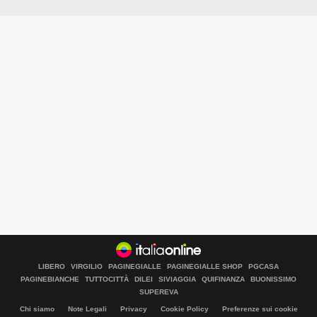
LIBERO
VIRGILIO
PAGINEGIALLE
PAGINEGIALLE SHOP
PGCASA
PAGINEBIANCHE
TUTTOCITTÀ
DILEI
SIVIAGGIA
QUIFINANZA
BUONISSIMO
SUPEREVA
Libero Tecnologia è un prodotto Italiaonline
Chi siamo
Note Legali
Privacy
Cookie Policy
Preferenze sui cookie