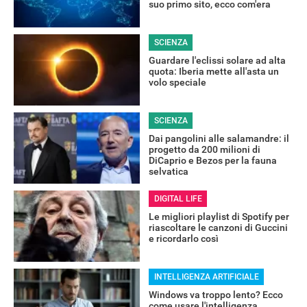
suo primo sito, ecco com'era
SCIENZA
Guardare l'eclissi solare ad alta
quota: Iberia mette all'asta un
volo speciale
SCIENZA
Dai pangolini alle salamandre: il
progetto da 200 milioni di
DiCaprio e Bezos per la fauna
selvatica
DIGITAL LIFE
RECENSIONI
Le migliori playlist di Spotify per
riascoltare le canzoni di Guccini
e ricordarlo così
INTELLIGENZA ARTIFICIALE
Windows va troppo lento? Ecco
come usare l'intelligenza