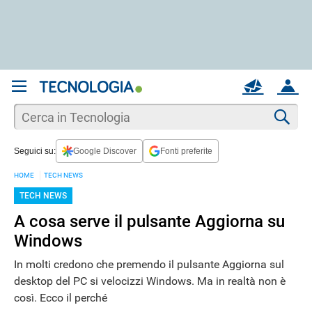
REGISTRATI
MAIL
ACCOUNT
Apri una nuova
MAIL
Cer
Seguici su:
Google Discover
Fonti preferite
AIUTO
HOME
TECH NEWS
TECH NEWS
A cosa serve il pulsante Aggiorna su
Windows
In molti credono che premendo il pulsante Aggiorna sul
desktop del PC si velocizzi Windows. Ma in realtà non è
così. Ecco il perché