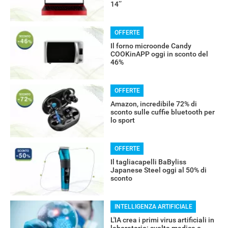
14’’
OFFERTE
Il forno microonde Candy
COOKinAPP oggi in sconto del
46%
OFFERTE
Amazon, incredibile 72% di
sconto sulle cuffie bluetooth per
lo sport
OFFERTE
Il tagliacapelli BaByliss
Japanese Steel oggi al 50% di
sconto
INTELLIGENZA ARTIFICIALE
RECENSIONI
L'IA crea i primi virus artificiali in