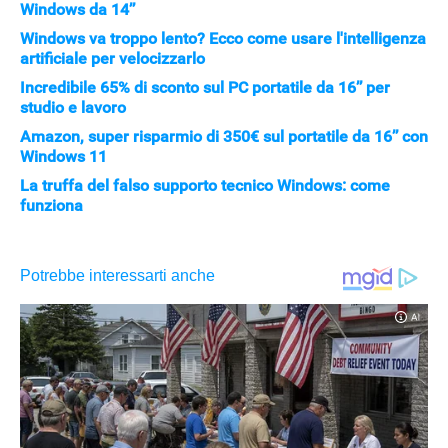
Windows da 14’’
Windows va troppo lento? Ecco come usare l'intelligenza
artificiale per velocizzarlo
Incredibile 65% di sconto sul PC portatile da 16’’ per
studio e lavoro
Amazon, super risparmio di 350€ sul portatile da 16’’ con
Windows 11
La truffa del falso supporto tecnico Windows: come
funziona