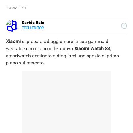
10/02/25 17:00
Davide Raia
TECH EDITOR
LINKEDIN
Editor e copywriter, ha collaborato con importanti realtà
editoriali italiane e si occupa principalmente di tecnologia,
Xiaomi
si prepara ad aggiornare la sua gamma di
in tutte le sue forme. Appassionato di viaggi, vive tra
wearable con il lancio del nuovo
Xiaomi Watch S4
,
Napoli e la Grecia.
smartwatch destinato a ritagliarsi uno spazio di primo
piano sul mercato.
NEWS