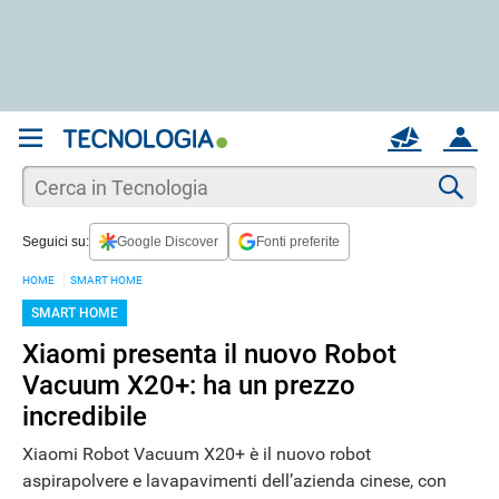
REGISTRATI
MAIL
ACCOUNT
Apri una nuova
MAIL
Cer
Seguici su:
Google Discover
Fonti preferite
AIUTO
HOME
SMART HOME
SMART HOME
Xiaomi presenta il nuovo Robot
Vacuum X20+: ha un prezzo
incredibile
Xiaomi Robot Vacuum X20+ è il nuovo robot
aspirapolvere e lavapavimenti dell’azienda cinese, con