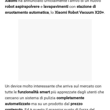
Xiaomi
ha annunciato ufficialmente l’arrivo di un nuovo
robot aspirapolvere
e
lavapavimenti
con
stazione di
NEWS
svuotamento automatica
, lo
Xiaomi Robot Vacuum X20+
.
Un device molto interessante che arriva sul mercato con
tutte le
funzionalità smart
più apprezzate dagli utenti che
cercano un sistema di pulizia
completamente
automatizzato
ma su un prodotto dal
prezzo
contenuto
. Ed è questo il maggior punto di forza del