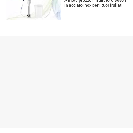
A metà prezzo il frullatore Bosch
in acciaio inox per i tuoi frullati