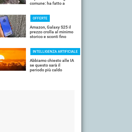
comune: ha fatto a
pezzi una plastica
quasi indistruttibile
OFFERTE
Amazon, Galaxy S25 il
prezzo crolla al minimo
storico e sconti fino
all'85%
INTELLIGENZA ARTIFICIALE
Abbiamo chiesto alle IA
se questo sarà il
periodo più caldo
dell'anno o non siamo
ancora salvi