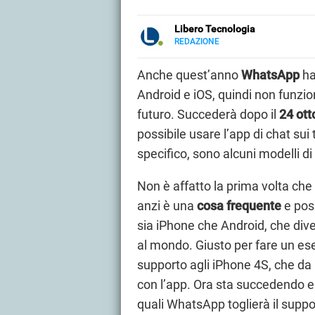
Libero Tecnologia
REDAZIONE
E-
Libero Tecnologia si occupa di t
MAIL
approfondimenti, guide e tutorial, 
Anche quest’anno
WhatsApp
ha
PMI e professionisti. Qui trovate 
Android e iOS, quindi non funzio
audio e video, smartphone e wea
futuro. Succederà dopo il
24 ott
possibile usare l’app di chat sui
specifico, sono alcuni modelli di
Non è affatto la prima volta che
anzi è una
cosa frequente
e pos
sia iPhone che Android, che div
al mondo. Giusto per fare un ese
supporto agli iPhone 4S, che da 
con l’app. Ora sta succedendo es
quali WhatsApp toglierà il suppor