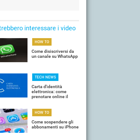
trebbero interessare i video
HOW TO
Come disiscriversi da
un canale su WhatsApp
TECH NEWS
Carta d'identità
elettronica: come
prenotare online il
proprio appuntamento
per il rinnovo
HOW TO
Come sospendere gli
abbonamenti su iPhone