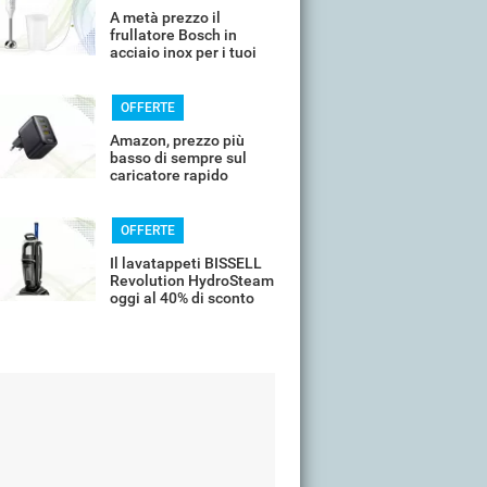
A metà prezzo il
frullatore Bosch in
acciaio inox per i tuoi
frullati
OFFERTE
Amazon, prezzo più
basso di sempre sul
caricatore rapido
universale
OFFERTE
Il lavatappeti BISSELL
Revolution HydroSteam
oggi al 40% di sconto