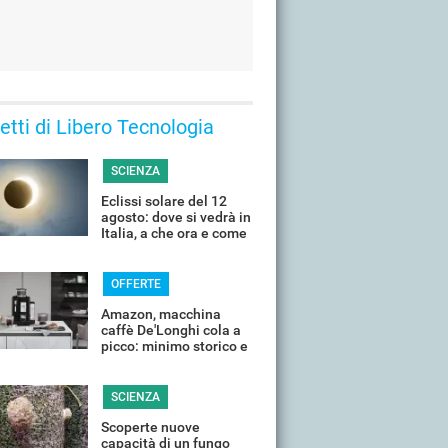
 letti di Libero Tecnologia
SCIENZA
Eclissi solare del 12
agosto: dove si vedrà in
Italia, a che ora e come
guardarla senza rischi
OFFERTE
Amazon, macchina
caffè De'Longhi cola a
picco: minimo storico e
sconti all'80%
SCIENZA
Scoperte nuove
capacità di un fungo