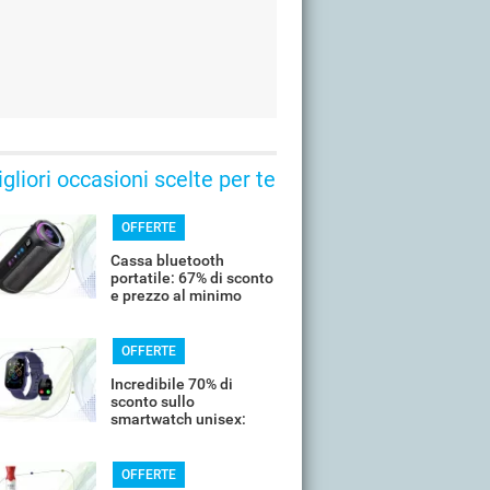
gliori occasioni scelte per te
OFFERTE
Cassa bluetooth
portatile: 67% di sconto
e prezzo al minimo
storico
OFFERTE
Incredibile 70% di
sconto sullo
smartwatch unisex:
costa meno di 20€
OFFERTE