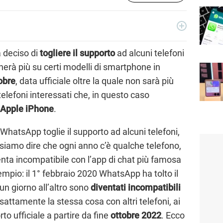
ecnologia a 360°: novità e tendenze dal mondo tech,
per un pubblico di principianti e di esperti, di utenti privati, di
 deciso di
togliere il supporto
ad alcuni telefoni
i nostri articoli sul mondo Android e Apple, app e social,
nerà più su certi modelli di smartphone in
rable, domotica e gadget.
obre
, data ufficiale oltre la quale non sarà più
 telefoni interessati che, in questo caso
Apple iPhone
.
 WhatsApp toglie il supporto ad alcuni telefoni,
siamo dire che ogni anno c’è qualche telefono,
enta incompatibile con l’app di chat più famosa
mpio: il 1° febbraio 2020 WhatsApp ha tolto il
un giorno all’altro sono
diventati incompatibili
attamente la stessa cosa con altri telefoni, ai
to ufficiale a partire da fine
ottobre 2022
. Ecco