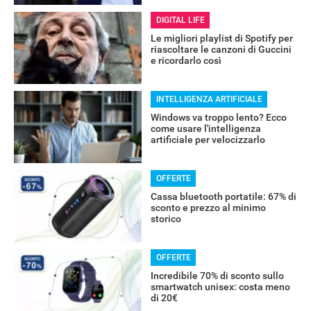
DIGITAL LIFE
RECENSIONI
Le migliori playlist di Spotify per
riascoltare le canzoni di Guccini
e ricordarlo così
INTELLIGENZA ARTIFICIALE
Windows va troppo lento? Ecco
come usare l'intelligenza
artificiale per velocizzarlo
OFFERTE
Cassa bluetooth portatile: 67% di
sconto e prezzo al minimo
storico
OFFERTE
Incredibile 70% di sconto sullo
smartwatch unisex: costa meno
di 20€