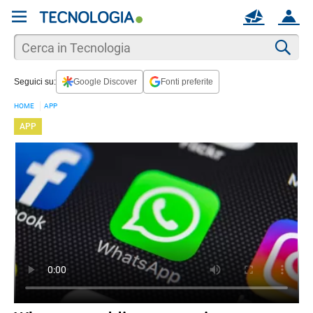
REGISTRATI
MAIL
ACCOUNT
Apri una nuova
MAIL
Cer
Seguici su:
Google Discover
Fonti preferite
AIUTO
HOME
APP
APP