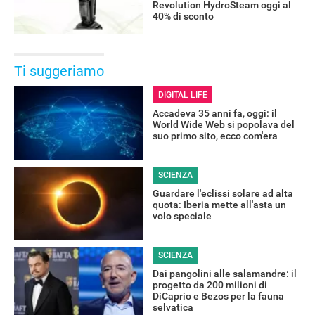
Revolution HydroSteam oggi al
40% di sconto
Ti suggeriamo
DIGITAL LIFE
Accadeva 35 anni fa, oggi: il
World Wide Web si popolava del
suo primo sito, ecco com'era
SCIENZA
Guardare l'eclissi solare ad alta
quota: Iberia mette all'asta un
volo speciale
SCIENZA
Dai pangolini alle salamandre: il
progetto da 200 milioni di
DiCaprio e Bezos per la fauna
selvatica