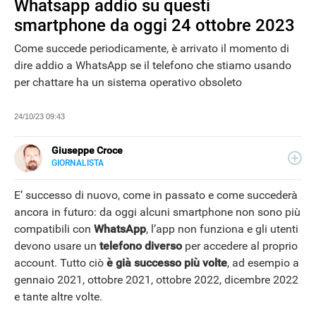
Whatsapp addio su questi
smartphone da oggi 24 ottobre 2023
Come succede periodicamente, è arrivato il momento di
dire addio a WhatsApp se il telefono che stiamo usando
per chattare ha un sistema operativo obsoleto
24/10/23 09:43
Giuseppe Croce
GIORNALISTA
LINKEDIN
Peppe Croce, giornalista dal 2008, si occupa di device
elettronici e nuove tecnologie applicate al mondo
E’ successo di nuovo, come in passato e come succederà
automotive. È entrato in Libero Tecnologia nel 2018.
ancora in futuro: da oggi alcuni smartphone non sono più
compatibili con
WhatsApp
, l’app non funziona e gli utenti
devono usare un
telefono diverso
per accedere al proprio
account. Tutto ciò
è già successo più volte
, ad esempio a
NEWS
gennaio 2021, ottobre 2021, ottobre 2022, dicembre 2022
e tante altre volte.