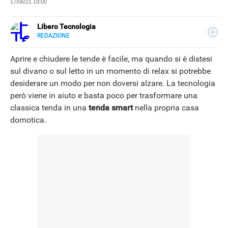
17/06/21 19:00
Libero Tecnologia
REDAZIONE
E-
Libero Tecnologia si occupa di tecnologia a 360°: novità e
MAIL
tendenze dal mondo tech, approfondimenti, guide e
Aprire e chiudere le tende è facile, ma quando si è distesi
tutorial, per un pubblico di principianti e di esperti, di
sul divano o sul letto in un momento di relax si potrebbe
utenti privati, di PMI e professionisti. Qui trovate i nostri
desiderare un modo per non doversi alzare. La tecnologia
articoli sul mondo Android e Apple, app e social, audio e
video, smartphone e wearable, domotica e gadget.
però viene in aiuto e basta poco per trasformare una
classica tenda in una
tenda smart
nella propria casa
domotica.
NEWS