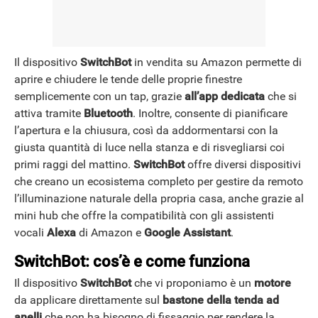
Il dispositivo
SwitchBot
in vendita su Amazon permette di
aprire e chiudere le tende delle proprie finestre
semplicemente con un tap, grazie
all’app dedicata
che si
attiva tramite
Bluetooth
. Inoltre, consente di pianificare
l’apertura e la chiusura, così da addormentarsi con la
giusta quantità di luce nella stanza e di risvegliarsi coi
primi raggi del mattino.
SwitchBot
offre diversi dispositivi
che creano un ecosistema completo per gestire da remoto
l’illuminazione naturale della propria casa, anche grazie al
mini hub che offre la compatibilità con gli assistenti
vocali
Alexa
di Amazon e
Google Assistant
.
SwitchBot: cos’è e come funziona
Il dispositivo
SwitchBot
che vi proponiamo è un
motore
da applicare direttamente sul
bastone della tenda
ad
anelli
che non ha bisogno di fissaggio per rendere la