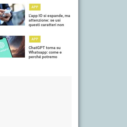
APP
L'app IO si espande, ma
attenzione: se usi
questi caratteri non
puoi caricare la patente
APP
ChatGPT torna su
Whatsapp: come e
perché potremo
utilizzarlo?