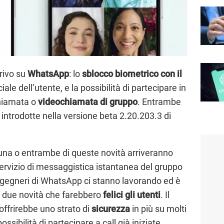
rivo su
WhatsApp
: lo
sblocco biometrico con il
iale dell’utente, e la possibilità di partecipare in
hiamata o
videochiamata di gruppo
. Entrambe
 introdotte nella versione beta 2.20.203.3 di
una o entrambe di queste novità arriveranno
 servizio di messaggistica istantanea del gruppo
ngegneri di WhatsApp ci stanno lavorando ed è
di due novità che farebbero
felici gli utenti
. Il
 offrirebbe uno strato di
sicurezza
in più su molti
ibilità di partecipare a call già iniziate