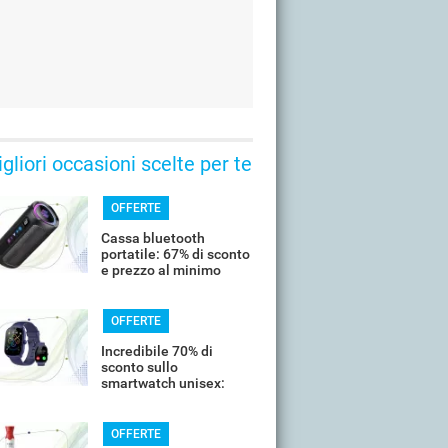
gliori occasioni scelte per te
OFFERTE
Cassa bluetooth
portatile: 67% di sconto
e prezzo al minimo
storico
OFFERTE
Incredibile 70% di
sconto sullo
smartwatch unisex:
costa meno di 20€
OFFERTE