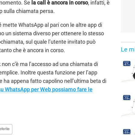
 momento. Se
la call è ancora in corso
, infatti, è
ap sulla chiamata persa.
é mette WhatsApp al pari con le altre app di
o un sistema diverso per ottenere lo stesso
ochiamata, sul quale l’utente invitato può
Le mi
intanto che è ancora in corso.
nk non c’è ma l’accesso ad una chiamata di
semplice. Inoltre questa funzione per l’app
he ha appena fatto capolino nell’ultima beta di
su WhatsApp per Web possiamo fare le
eferite