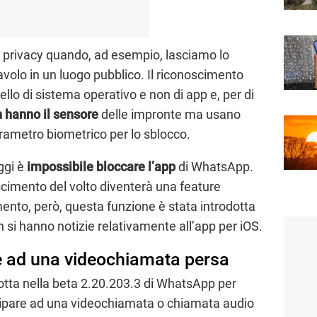
a privacy quando, ad esempio, lasciamo lo
avolo in un luogo pubblico. Il riconoscimento
vello di sistema operativo e non di app e, per di
 hanno il sensore
delle impronte ma usano
arametro biometrico per lo sblocco.
ggi è
impossibile bloccare l’app
di WhatsApp.
oscimento del volto diventerà una feature
omento, però, questa funzione è stata introdotta
n si hanno notizie relativamente all’app per iOS.
 ad una videochiamata persa
dotta nella beta 2.20.203.3 di WhatsApp per
tecipare ad una videochiamata o chiamata audio