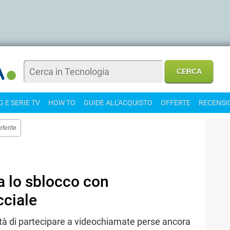
 E SERIE TV
HOW TO
GUIDE ALL'ACQUISTO
OFFERTE
RECENSI
eferite
a lo sblocco con
cciale
lità di partecipare a videochiamate perse ancora