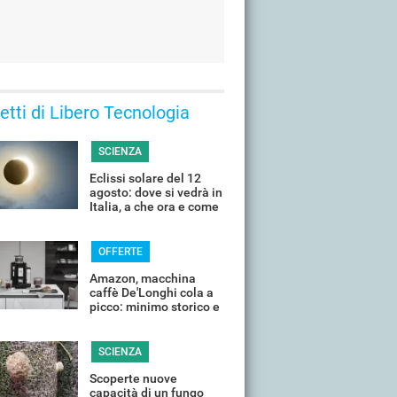
 letti di Libero Tecnologia
SCIENZA
Eclissi solare del 12
agosto: dove si vedrà in
Italia, a che ora e come
guardarla senza rischi
OFFERTE
Amazon, macchina
caffè De'Longhi cola a
picco: minimo storico e
sconti all'80%
SCIENZA
Scoperte nuove
capacità di un fungo