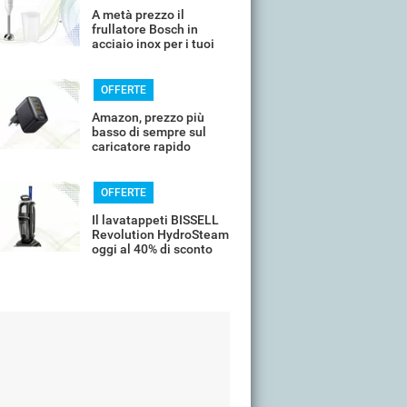
A metà prezzo il
frullatore Bosch in
acciaio inox per i tuoi
frullati
OFFERTE
Amazon, prezzo più
basso di sempre sul
caricatore rapido
universale
OFFERTE
Il lavatappeti BISSELL
Revolution HydroSteam
oggi al 40% di sconto