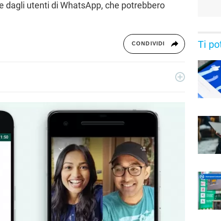
se dagli utenti di WhatsApp, che potrebbero
Ti po
CONDIVIDI
ecnologia a 360°: novità e tendenze dal mondo tech,
per un pubblico di principianti e di esperti, di utenti privati, di
i nostri articoli sul mondo Android e Apple, app e social,
rable, domotica e gadget.