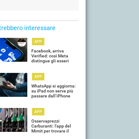
trebbero interessare
APP
Facebook, arriva
Verified: così Meta
distingue gli esseri
umani (e contrasta i
profili AI)
APP
WhatsApp si aggiorna:
su iPad non serve più
passare dall’iPhone
APP
Osservaprezzi
Carburanti: l'app del
Mimit per trovare il
meno caro funziona?