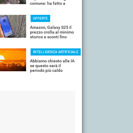
comune: ha fatto a
pezzi una plastica
quasi indistruttibile
OFFERTE
Amazon, Galaxy S25 il
prezzo crolla al minimo
storico e sconti fino
all'85%
INTELLIGENZA ARTIFICIALE
Abbiamo chiesto alle IA
se questo sarà il
periodo più caldo
dell'anno o non siamo
ancora salvi