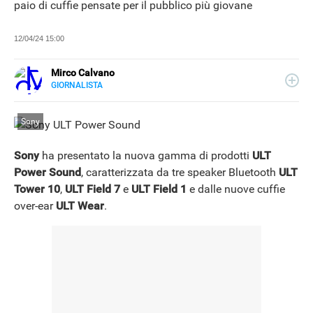
paio di cuffie pensate per il pubblico più giovane
12/04/24 15:00
Mirco Calvano
GIORNALISTA
LINKEDIN
Attivo nel mondo dell’editoria sin dal 2011, giornalista dal
2019, ha lavorato per il web e per la carta stampata
Sony
occupandosi di musica, cultura, lifestyle e tecnologia.
Sony
ha presentato la nuova gamma di prodotti
ULT
Power Sound
, caratterizzata da tre speaker Bluetooth
ULT
Tower 10
,
ULT Field 7
e
ULT Field 1
e dalle nuove cuffie
over-ear
ULT Wear
.