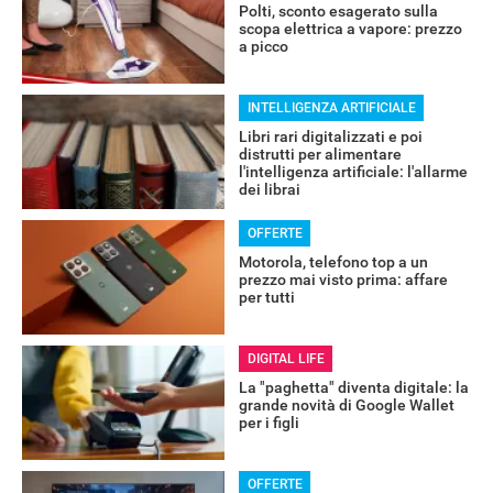
Polti, sconto esagerato sulla
scopa elettrica a vapore: prezzo
a picco
INTELLIGENZA ARTIFICIALE
Libri rari digitalizzati e poi
distrutti per alimentare
l'intelligenza artificiale: l'allarme
RECENSIONI
dei librai
OFFERTE
Motorola, telefono top a un
prezzo mai visto prima: affare
per tutti
DIGITAL LIFE
La "paghetta" diventa digitale: la
grande novità di Google Wallet
per i figli
OFFERTE