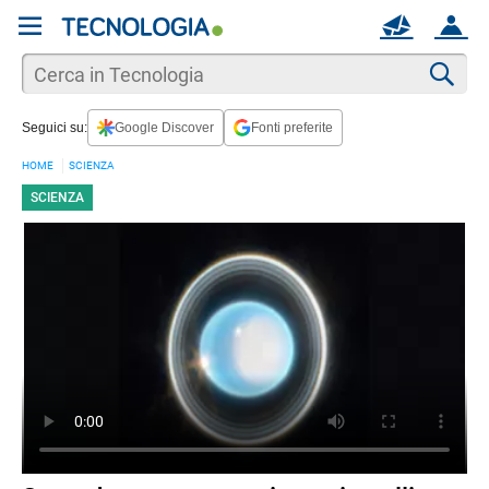
REGISTRATI
MAIL
ACCOUNT
Apri una nuova
MAIL
Cer
Seguici su:
Google Discover
Fonti preferite
AIUTO
HOME
SCIENZA
SCIENZA