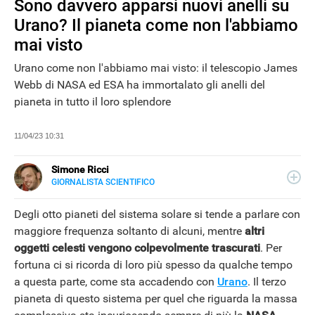
Sono davvero apparsi nuovi anelli su
Urano? Il pianeta come non l'abbiamo
mai visto
Urano come non l'abbiamo mai visto: il telescopio James
Webb di NASA ed ESA ha immortalato gli anelli del
pianeta in tutto il loro splendore
11/04/23 10:31
Simone Ricci
GIORNALISTA SCIENTIFICO
E-
Giornalista pubblicista, classe 1982, scrive di attualità e
MAIL
tecnologia. Grazie a Piero Angela, si è appassionato al
Degli otto pianeti del sistema solare si tende a parlare con
LINKEDIN
mondo della scienza, tema di cui si occupa per Libero
maggiore frequenza soltanto di alcuni, mentre
altri
Tecnologia dal 2023.
NEWS
oggetti celesti vengono colpevolmente trascurati
. Per
fortuna ci si ricorda di loro più spesso da qualche tempo
a questa parte, come sta accadendo con
Urano
. Il terzo
pianeta di questo sistema per quel che riguarda la massa