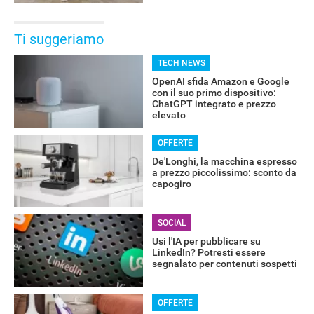
Ti suggeriamo
TECH NEWS
OpenAI sfida Amazon e Google
con il suo primo dispositivo:
ChatGPT integrato e prezzo
elevato
OFFERTE
De'Longhi, la macchina espresso
a prezzo piccolissimo: sconto da
capogiro
SOCIAL
Usi l'IA per pubblicare su
LinkedIn? Potresti essere
segnalato per contenuti sospetti
OFFERTE