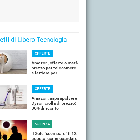
 letti di Libero Tecnologia
OFFERTE
Amazon, offerte a metà
prezzo per telecamere
e lettiere per
controllare il tuo
animale in vacanza
OFFERTE
Amazon, aspirapolvere
Dyson crolla di prezzo:
80% di sconto
SCIENZA
Il Sole "scompare" il 12
agosto: come guardare