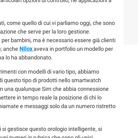
articolari opzioni di controllo, né applicazioni a
ati, come quello di cui vi parliamo oggi, che sono
icazione che serve per la loro gestione.
per bambini, ma è necessario essere già clienti
io; anche
Nilox
aveva in portfolio un modello per
ma lo ha abbandonato.
rimenti con modelli di vario tipo, abbiamo
di questo tipo di prodotti nello smartwatch
on una qualunque Sim che abbia connessione
ettere in tempo reale la posizione di chi lo
hiamate e messaggi solo da un numero ristretto
 si gestisce questo orologio intelligente, si
ni numeri in rubrica che sono gli unici