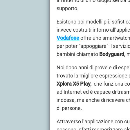
all’interno di un orologio senza p
supporto.
Esistono poi modelli più sofistic
invece costruiti intorno all’appl
Vodafone
offre uno smartwatch 
per poter “appoggiare” il serviz
bambini chiamato
Bodyguard
, 
Noi dopo anni di prove e di espe
trovato la migliore espressione 
Xplora X5 Play,
che funziona c
ad Internet ed è capace di trasm
indossa, ma anche di ricevere c
di persone.
Attraverso l’applicazione con cui
possono infatti memorizzare alcu