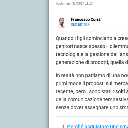
Aggiornato:
31/05/24 11:16
Francesco Currà
SEO EDITOR
LINKEDIN
Appassionato di digital e tecnolo
specializzato nel Web Marketing.
Quando i figli cominciano a cres
affiliazione. Appassionato di fot
genitori nasce spesso il dilemma 
approfondimenti sui prodotti te
tecnologia e la gestione dell’ans
generazione di prodotti, quella 
In realtà non parliamo di una no
primi modelli proposti sul mercat
recente, però, sono stati risolti
della comunicazione tempestiva di
senza dover assegnare uno smart
Perché acquistare uno sm