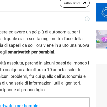
CONDIVIDI
gia, dopo una laurea in ingegneria informatica, si è
 Da oltre 10 anni lavora come SEO e su progetti di
cere ed avere un po’ più di autonomia, per i
ografia, per Libero Tecnologia scrive guide all'acquisto e
di quale sia la scelta migliore tra l’uso della
ch del momento.
ia di saperli da soli: ora viene in aiuto una nuova
degli
smartwatch per bambini.
vità assoluta, perché in alcuni paesi del mondo i
o risalgono addirittura a 10 anni fa: solo di
 alcuni problemi, fra cui quello dell’autonomia e
 una serie di informazioni utili ai genitori,
phone al proprio figlio.
artwatch per bambini