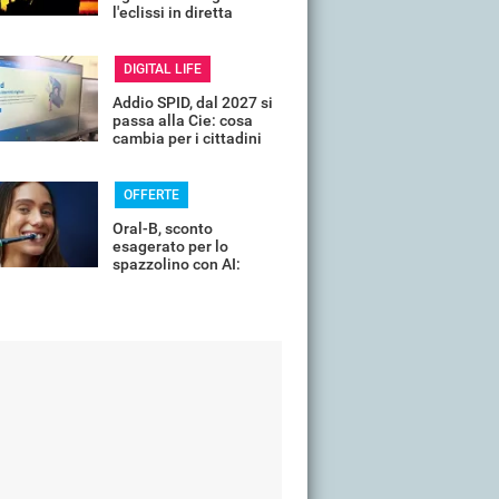
l'eclissi in diretta
streaming dall'Italia
DIGITAL LIFE
Addio SPID, dal 2027 si
passa alla Cie: cosa
cambia per i cittadini
OFFERTE
Oral-B, sconto
esagerato per lo
spazzolino con AI:
costa pochissimo