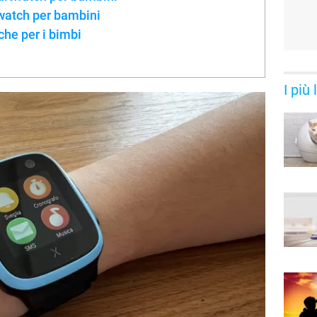
atch per bambini
che per i bimbi
I più