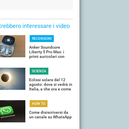
trebbero interessare i video
RECENSIONI
Anker Soundcore
Liberty 5 Pro Max: i
primi auricolari con
chip AI a bordo
SCIENZA
Eclissi solare del 12
agosto: dove si vedrà in
Italia, a che ora e come
guardarla senza rischi
HOW TO
Come disiscriversi da
un canale su WhatsApp