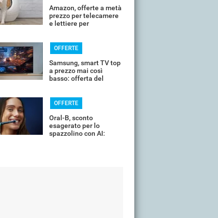
Amazon, offerte a metà
prezzo per telecamere
e lettiere per
controllare il tuo
animale in vacanza
OFFERTE
Samsung, smart TV top
a prezzo mai così
basso: offerta del
giorno
OFFERTE
Oral-B, sconto
esagerato per lo
spazzolino con AI:
costa pochissimo