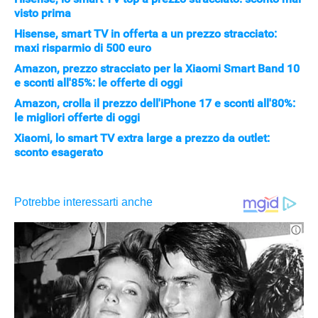
visto prima
Hisense, smart TV in offerta a un prezzo stracciato:
maxi risparmio di 500 euro
Amazon, prezzo stracciato per la Xiaomi Smart Band 10
e sconti all'85%: le offerte di oggi
Amazon, crolla il prezzo dell'iPhone 17 e sconti all'80%:
le migliori offerte di oggi
APPLE
Xiaomi, lo smart TV extra large a prezzo da outlet:
sconto esagerato