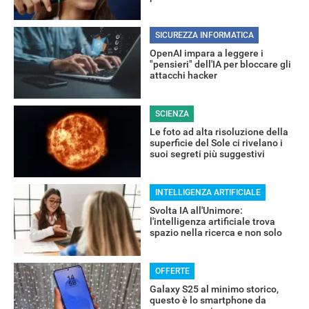
SICUREZZA INFORMATICA
OpenAI impara a leggere i
"pensieri" dell'IA per bloccare gli
attacchi hacker
SCIENZA
Le foto ad alta risoluzione della
superficie del Sole ci rivelano i
suoi segreti più suggestivi
RECENSIONI
INTELLIGENZA ARTIFICIALE
Svolta IA all'Unimore:
l'intelligenza artificiale trova
spazio nella ricerca e non solo
OFFERTE
Galaxy S25 al minimo storico,
questo è lo smartphone da