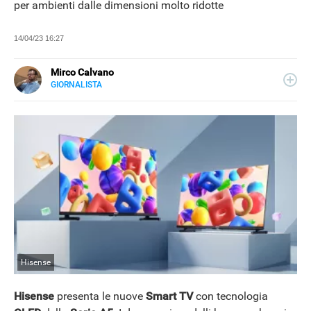
per ambienti dalle dimensioni molto ridotte
14/04/23 16:27
Mirco Calvano
GIORNALISTA
LINKEDIN
Attivo nel mondo dell’editoria sin dal 2011, giornalista dal
2019, ha lavorato per il web e per la carta stampata
occupandosi di musica, cultura, lifestyle e tecnologia.
Hisense
Hisense
presenta le nuove
Smart TV
con tecnologia
NEWS