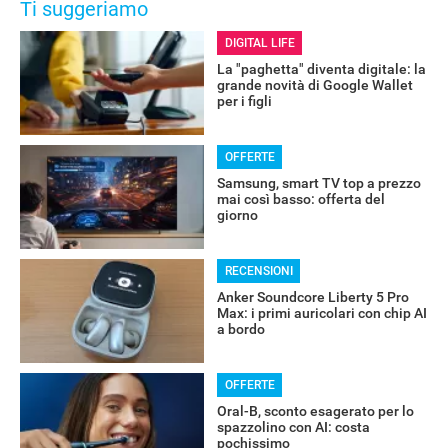
Ti suggeriamo
DIGITAL LIFE
La "paghetta" diventa digitale: la
grande novità di Google Wallet
per i figli
OFFERTE
Samsung, smart TV top a prezzo
mai così basso: offerta del
giorno
RECENSIONI
Anker Soundcore Liberty 5 Pro
Max: i primi auricolari con chip AI
a bordo
OFFERTE
Oral-B, sconto esagerato per lo
spazzolino con AI: costa
pochissimo