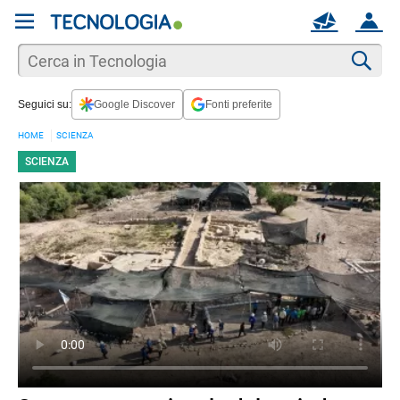
REGISTRATI
MAIL
ACCOUNT
Apri una nuova
MAIL
Cer
Seguici su:
Google Discover
Fonti preferite
AIUTO
HOME
SCIENZA
SCIENZA