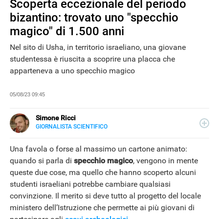
Scoperta eccezionale del periodo
bizantino: trovato uno "specchio
magico" di 1.500 anni
Nel sito di Usha, in territorio israeliano, una giovane
studentessa è riuscita a scoprire una placca che
apparteneva a uno specchio magico
05/08/23 09:45
Simone Ricci
GIORNALISTA SCIENTIFICO
E-
Giornalista pubblicista, classe 1982, scrive di attualità e
MAIL
tecnologia. Grazie a Piero Angela, si è appassionato al
Una favola o forse al massimo un cartone animato:
LINKEDIN
mondo della scienza, tema di cui si occupa per Libero
NEWS
quando si parla di
specchio magico
, vengono in mente
Tecnologia dal 2023.
queste due cose, ma quello che hanno scoperto alcuni
studenti israeliani potrebbe cambiare qualsiasi
convinzione. Il merito si deve tutto al progetto del locale
ministero dell’Istruzione che permette ai più giovani di