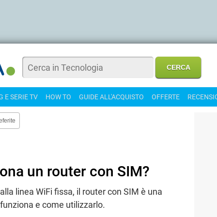
 E SERIE TV
HOW TO
GUIDE ALL'ACQUISTO
OFFERTE
RECENSI
eferite
ona un router con SIM?
lla linea WiFi fissa, il router con SIM è una
funziona e come utilizzarlo.