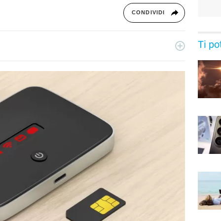
CONDIVIDI
Ti po
gia, dopo una laurea in ingegneria informatica, si è
 Da oltre 10 anni lavora come SEO e su progetti di
ografia, per Libero Tecnologia scrive guide all'acquisto e
ch del momento.