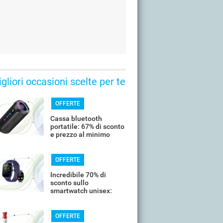
gliori occasioni scelte per te
OFFERTE
Cassa bluetooth
portatile: 67% di sconto
e prezzo al minimo
storico
OFFERTE
Incredibile 70% di
sconto sullo
smartwatch unisex:
costa meno di 20€
OFFERTE