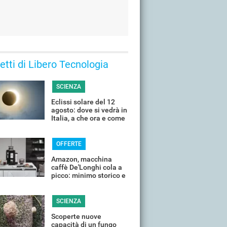
 letti di Libero Tecnologia
SCIENZA
Eclissi solare del 12
agosto: dove si vedrà in
Italia, a che ora e come
guardarla senza rischi
OFFERTE
Amazon, macchina
caffè De'Longhi cola a
picco: minimo storico e
sconti all'80%
SCIENZA
Scoperte nuove
capacità di un fungo