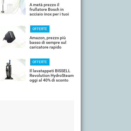
A metà prezzo il
frullatore Bosch in
acciaio inox per i tuoi
frullati
OFFERTE
Amazon, prezzo più
basso di sempre sul
caricatore rapido
universale
OFFERTE
Il lavatappeti BISSELL
Revolution HydroSteam
oggi al 40% di sconto