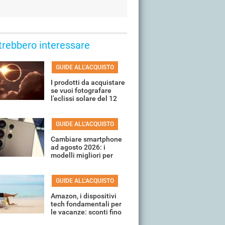
trebbero interessare
GUIDE ALL’ACQUISTO
I prodotti da acquistare
se vuoi fotografare
l’eclissi solare del 12
agosto
GUIDE ALL’ACQUISTO
Cambiare smartphone
ad agosto 2026: i
modelli migliori per
ogni fascia di prezzo
GUIDE ALL’ACQUISTO
Amazon, i dispositivi
tech fondamentali per
le vacanze: sconti fino
all'80%