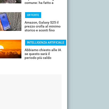
comune: ha fatto a
pezzi una plastica
quasi indistruttibile
OFFERTE
Amazon, Galaxy S25 il
prezzo crolla al minimo
storico e sconti fino
all'85%
INTELLIGENZA ARTIFICIALE
Abbiamo chiesto alle IA
se questo sarà il
periodo più caldo
dell'anno o non siamo
ancora salvi