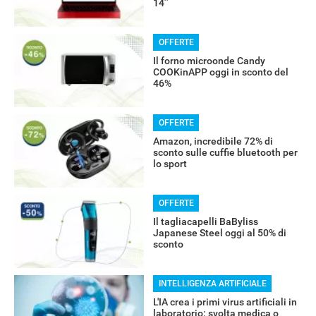
14’’
OFFERTE
Il forno microonde Candy
COOKinAPP oggi in sconto del
46%
RECENSIONI
OFFERTE
Amazon, incredibile 72% di
sconto sulle cuffie bluetooth per
lo sport
OFFERTE
Il tagliacapelli BaByliss
Japanese Steel oggi al 50% di
sconto
INTELLIGENZA ARTIFICIALE
L'IA crea i primi virus artificiali in
laboratorio: svolta medica o