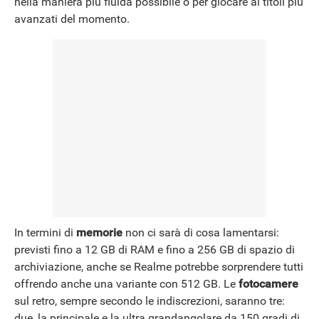
nella maniera più fluida possibile o per giocare ai titoli più
avanzati del momento.
In termini di
memorie
non ci sarà di cosa lamentarsi:
previsti fino a 12 GB di RAM e fino a 256 GB di spazio di
archiviazione, anche se Realme potrebbe sorprendere tutti
offrendo anche una variante con 512 GB. Le
fotocamere
sul retro, sempre secondo le indiscrezioni, saranno tre:
due, la principale e la ultra grandangolare da 150 gradi di