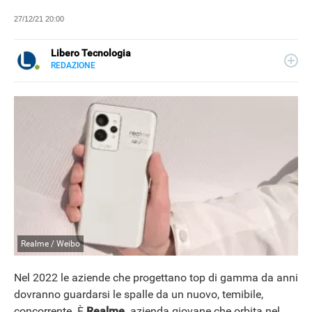
27/12/21 20:00
Libero Tecnologia
REDAZIONE
E-
Libero Tecnologia si occupa di tecnologia a 360°: novità e
MAIL
tendenze dal mondo tech, approfondimenti, guide e
tutorial, per un pubblico di principianti e di esperti, di
utenti privati, di PMI e professionisti. Qui trovate i nostri
articoli sul mondo Android e Apple, app e social, audio e
video, smartphone e wearable, domotica e gadget.
Realme / Weibo
Nel 2022 le aziende che progettano top di gamma da anni
dovranno guardarsi le spalle da un nuovo, temibile,
concorrente. È
Realme,
azienda giovane che orbita nel