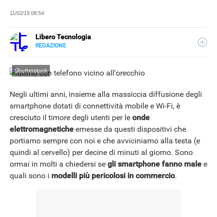
11/02/19 08:54
Libero Tecnologia
REDAZIONE
E-
Libero Tecnologia si occupa di tecnologia a 360°: novità e
MAIL
tendenze dal mondo tech, approfondimenti, guide e
Shutterstock
tutorial, per un pubblico di principianti e di esperti, di
utenti privati, di PMI e professionisti. Qui trovate i nostri
articoli sul mondo Android e Apple, app e social, audio e
Negli ultimi anni, insieme alla massiccia diffusione degli
video, smartphone e wearable, domotica e gadget.
smartphone dotati di connettività mobile e Wi-Fi, è
cresciuto il timore degli utenti per le
onde
NEWS
elettromagnetiche
emesse da questi dispositivi che
portiamo sempre con noi e che avviciniamo alla testa (e
quindi al cervello) per decine di minuti al giorno. Sono
ormai in molti a chiedersi se
gli smartphone fanno male
e
quali sono i
modelli più pericolosi in commercio
.