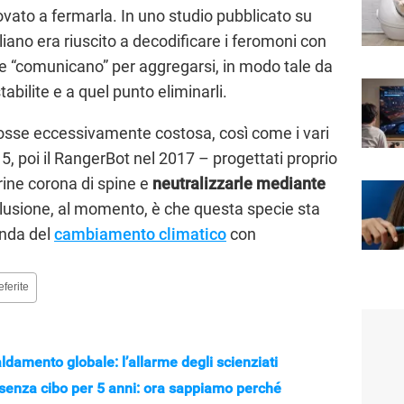
vato a fermarla. In uno studio pubblicato su
ano era riuscito a decodificare i feromoni con
ie “comunicano” per aggregarsi, in modo tale da
stabilite e a quel punto eliminarli.
osse eccessivamente costosa, così come i vari
5, poi il RangerBot nel 2017 – progettati proprio
rine corona di spine e
neutralizzarle mediante
clusione, al momento, è che questa specie sta
onda del
cambiamento climatico
con
eferite
aldamento globale: l’allarme degli scienziati
senza cibo per 5 anni: ora sappiamo perché