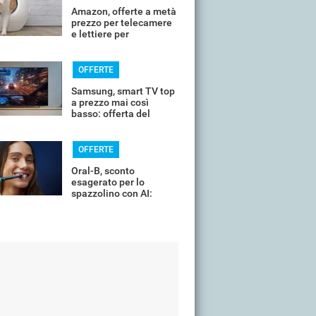
Amazon, offerte a metà
prezzo per telecamere
e lettiere per
controllare il tuo
animale in vacanza
OFFERTE
Samsung, smart TV top
a prezzo mai così
basso: offerta del
giorno
OFFERTE
Oral-B, sconto
esagerato per lo
spazzolino con AI:
costa pochissimo