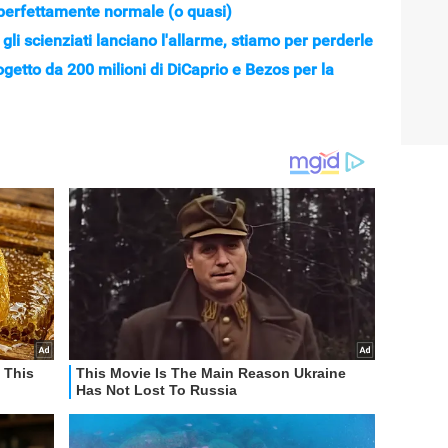
 perfettamente normale (o quasi)
 gli scienziati lanciano l'allarme, stiamo per perderle
ogetto da 200 milioni di DiCaprio e Bezos per la