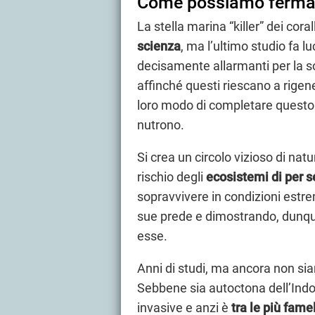
Come possiamo fermare i
La stella marina “killer” dei cor
scienza
, ma l’ultimo studio fa 
decisamente allarmanti per la s
affinché questi riescano a rigene
loro modo di completare quest
nutrono.
Si crea un circolo vizioso di na
rischio degli
ecosistemi di per sé
sopravvivere in condizioni estre
sue prede e dimostrando, dunqu
esse.
Anni di studi, ma ancora non si
Sebbene sia autoctona dell’Indo
invasive e anzi è
tra le più fame