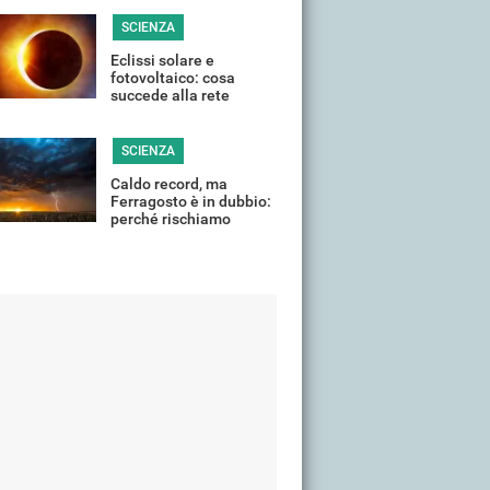
estremo
SCIENZA
Eclissi solare e
fotovoltaico: cosa
succede alla rete
elettrica quando il Sole
si "spegne"?
SCIENZA
Caldo record, ma
Ferragosto è in dubbio:
perché rischiamo
temporali violenti in
(quasi) tutta Italia