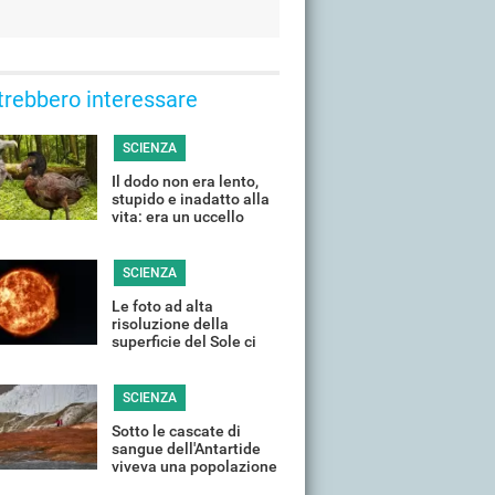
trebbero interessare
SCIENZA
Il dodo non era lento,
stupido e inadatto alla
vita: era un uccello
maestoso, ecco la
verità
SCIENZA
Le foto ad alta
risoluzione della
superficie del Sole ci
rivelano i suoi segreti
più suggestivi
SCIENZA
Sotto le cascate di
sangue dell'Antartide
viveva una popolazione
abituata al clima