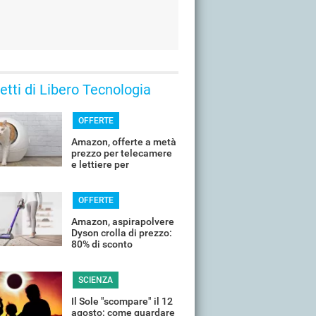
 letti di Libero Tecnologia
OFFERTE
Amazon, offerte a metà
prezzo per telecamere
e lettiere per
controllare il tuo
animale in vacanza
OFFERTE
Amazon, aspirapolvere
Dyson crolla di prezzo:
80% di sconto
SCIENZA
Il Sole "scompare" il 12
agosto: come guardare