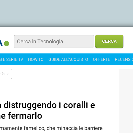
 E SERIE TV
HOW TO
GUIDE ALL'ACQUISTO
OFFERTE
RECENSI
eferite
 distruggendo i coralli e
e fermarlo
remamente famelico, che minaccia le barriere