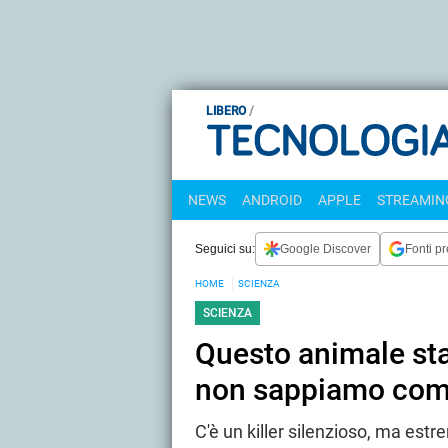
LIBERO
NEWS
ANDROID
APPLE
STREAMING
Seguici su:
Google Discover
Fonti pr
HOME
SCIENZA
SCIENZA
Questo animale sta
non sappiamo com
C'è un killer silenzioso, ma est