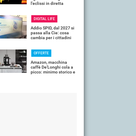
l'eclissi in diretta
streaming dall'Italia
DIGITAL LIFE
Addio SPID, dal 2027 si
passa alla Cie: cosa
cambia per i cittadini
OFFERTE
Amazon, macchina
caffè De'Longhi cola a
picco: minimo storico e
sconti all'80%