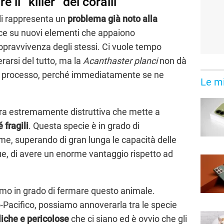
l “killer” dei coralli
alli rappresenta un
problema già noto alla
luce su nuovi elementi che appaiono
opravvivenza degli stessi. Ci vuole tempo
rarsi del tutto, ma la
Acanthaster planci
non dà
o processo, perché immediatamente se ne
Le mi
tura estremamente distruttiva che mette a
 fragili
. Questa specie è in grado di
me, superando di gran lunga le capacità delle
e, di avere un enorme vantaggio rispetto ad
amo in grado di fermare questo animale.
-Pacifico, possiamo annoverarla tra le specie
liche e pericolose
che ci siano ed è ovvio che gli