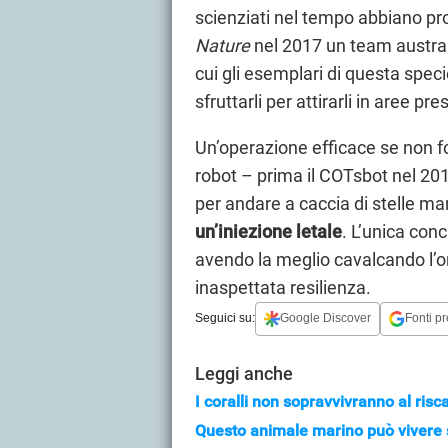
scienziati nel tempo abbiano pro
Nature
nel 2017 un team australi
cui gli esemplari di questa spec
sfruttarli per attirarli in aree pre
Un’operazione efficace se non f
robot – prima il COTsbot nel 201
per andare a caccia di stelle ma
un’iniezione letale
. L’unica con
avendo la meglio cavalcando l’
inaspettata resilienza.
Seguici su:
Google Discover
Fonti pr
Leggi anche
I coralli non sopravvivranno al risc
Questo animale marino può vivere 