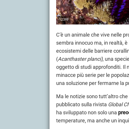
123RF
C’è un animale che vive nelle 
sembra innocuo ma, in realtà, è un
ecosistemi delle barriere corallin
(
Acanthaster planci
)
, una specie
oggetto di studi approfonditi. I
minacce più serie per le popolazi
una soluzione per fermarne la pr
Ma le notizie sono tutt’altro ch
pubblicato sulla rivista
Global C
ha sviluppato non solo una
preo
temperature, ma anche un inqui