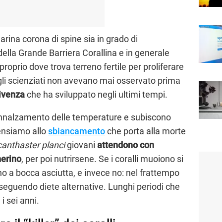
arina corona di spine sia in grado di
ella Grande Barriera Corallina e in generale
 proprio dove trova terreno fertile per proliferare
e gli scienziati non avevano mai osservato prima
vivenza
che ha sviluppato negli ultimi tempi.
l’innalzamento delle temperature e subiscono
ensiamo allo
sbiancamento
che porta alla morte
anthaster planci
giovani
attendono con
nerino
, per poi nutrirsene. Se i coralli muoiono si
o a bocca asciutta, e invece no: nel frattempo
seguendo diete alternative. Lunghi periodi che
i sei anni.