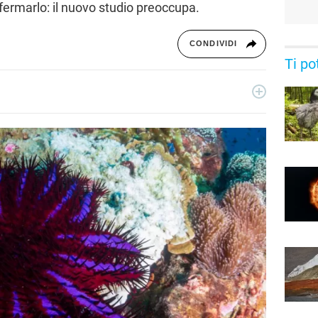
ermarlo: il nuovo studio preoccupa.
CONDIVIDI
Ti po
ribile curiosa con due anime: quella critica di giornalista e
. Per Libero Tecnologia scrive di scienza e nuove scoperte, nel
iche di Google.