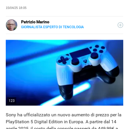
15/04/25 18:05
Patrizio Marino
GIORNALISTA ESPERTO DI TENCOLOGIA
E-
Cresciuto tra floppy disk e joystick, ha vissuto l’evoluzione
MAIL
tecnologica dall'inizio come un’avventura. Oggi, si muove
tra schermi e realtà virtuali, e dal 2025 scrive su Libero
Tecnologia news e approfondimenti a tema gaming.
123
Sony ha ufficializzato un nuovo aumento di prezzo per la
PlayStation 5 Digital Edition in Europa. A partire dal 14
aprile 2025, il costo della console passerà da 449,99€ a