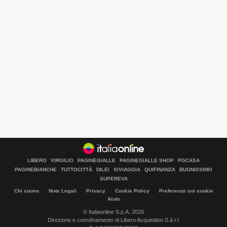
LIBERO
VIRGILIO
PAGINEGIALLE
PAGINEGIALLE SHOP
PGCASA
PAGINEBIANCHE
TUTTOCITTÀ
DILEI
SIVIAGGIA
QUIFINANZA
BUONISSIMO
SUPEREVA
Chi siamo
Note Legali
Privacy
Cookie Policy
Preferenze sui cookie
Aiuto
© Italiaonline S.p.A. 2026
Direzione e coordinamento di Libero Acquisition S.á r.l.