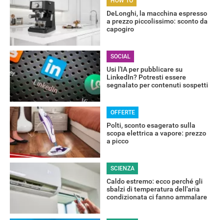
HOW TO
DeLonghi, la macchina espresso
a prezzo piccolissimo: sconto da
capogiro
SOCIAL
Usi l'IA per pubblicare su
LinkedIn? Potresti essere
segnalato per contenuti sospetti
OFFERTE
Polti, sconto esagerato sulla
scopa elettrica a vapore: prezzo
a picco
SCIENZA
Caldo estremo: ecco perché gli
sbalzi di temperatura dell'aria
condizionata ci fanno ammalare