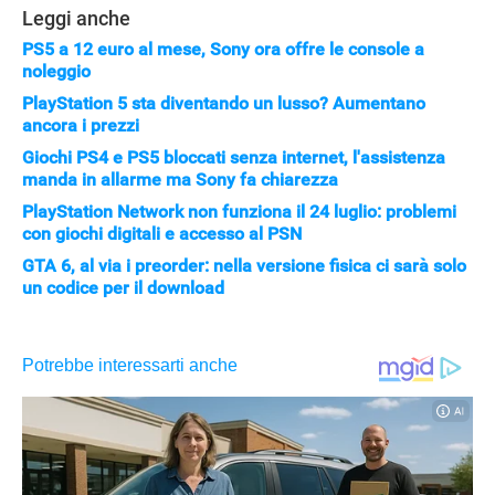
Leggi anche
PS5 a 12 euro al mese, Sony ora offre le console a
noleggio
PlayStation 5 sta diventando un lusso? Aumentano
ancora i prezzi
Giochi PS4 e PS5 bloccati senza internet, l'assistenza
manda in allarme ma Sony fa chiarezza
PlayStation Network non funziona il 24 luglio: problemi
con giochi digitali e accesso al PSN
GTA 6, al via i preorder: nella versione fisica ci sarà solo
un codice per il download
APPLE