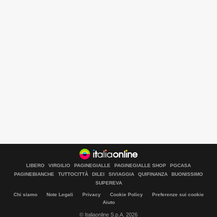
LIBERO
VIRGILIO
PAGINEGIALLE
PAGINEGIALLE SHOP
PGCASA
PAGINEBIANCHE
TUTTOCITTÀ
DILEI
SIVIAGGIA
QUIFINANZA
BUONISSIMO
SUPEREVA
Chi siamo
Note Legali
Privacy
Cookie Policy
Preferenze sui cookie
Aiuto
© Italiaonline S.p.A. 2026