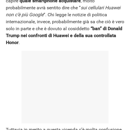
capire
quale smartphone acquistare
, molto
NEWS
probabilmente avrà sentito dire che “
sui cellulari Huawei
non c’è più Google
“. Chi legge le notizie di politica
internazionale, invece, probabilmente già sa che ciò è vero
solo in parte e che è dovuto al cosiddetto
“ban” di Donald
Trump nei confronti di Huawei e della sua controllata
Honor
.
Tuttavia in merito a questa vicenda c’è molta confusione,