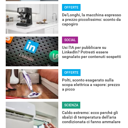
OFFERTE
De'Longhi, la macchina espresso
a prezzo piccolissimo: sconto da
capogiro
SOCIAL
Usi l'IA per pubblicare su
LinkedIn? Potresti essere
segnalato per contenuti sospetti
OFFERTE
Polti, sconto esagerato sulla
scopa elettrica a vapore: prezzo
a picco
SCIENZA
Caldo estremo: ecco perché gli
sbalzi di temperatura dell'aria
condizionata ci fanno ammalare