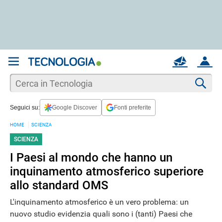
REGISTRATI
MAIL
ACCOUNT
Apri una nuova
MAIL
Cer
Seguici su:
Google Discover
Fonti preferite
AIUTO
HOME
SCIENZA
SCIENZA
I Paesi al mondo che hanno un
inquinamento atmosferico superiore
allo standard OMS
L'inquinamento atmosferico è un vero problema: un
nuovo studio evidenzia quali sono i (tanti) Paesi che