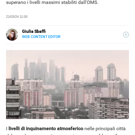
superano i livelli massimi stabiliti dall'OMS.
21/03/24 11:00
Giulia Sbaffi
WEB CONTENT EDITOR
E-
Appassionata di belle storie e di viaggi, scrivo da quando
MAIL
ne ho memoria. Curiosa per natura, mi piace tenermi
LINKEDIN
informata su ciò che accade intorno a me, dedicando
tanto tempo alla lettura (meglio se su carta).
123RF
I
livelli di inquinamento atmosferico
nelle principali città