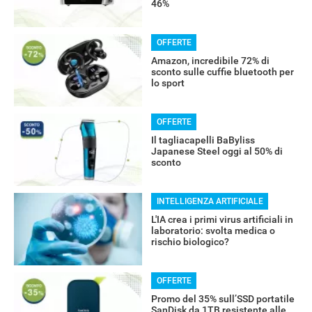
46%
OFFERTE
Amazon, incredibile 72% di
sconto sulle cuffie bluetooth per
lo sport
RECENSIONI
OFFERTE
Il tagliacapelli BaByliss
Japanese Steel oggi al 50% di
sconto
INTELLIGENZA ARTIFICIALE
L'IA crea i primi virus artificiali in
laboratorio: svolta medica o
rischio biologico?
OFFERTE
Promo del 35% sull’SSD portatile
SanDisk da 1TB resistente alle